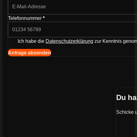
Telefonnummer
*
Ich habe die
Datenschutzerklärung
zur Kenntnis gen
Navigation (Kopie) (Kopieren) (Kopieren)
Anfrage absenden
Du ha
Schicke u