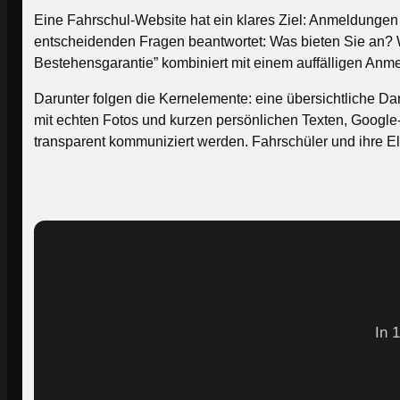
Eine Fahrschul-Website hat ein klares Ziel: Anmeldungen g
entscheidenden Fragen beantwortet: Was bieten Sie an? 
Bestehensgarantie” kombiniert mit einem auffälligen Anme
Darunter folgen die Kernelemente: eine übersichtliche Da
mit echten Fotos und kurzen persönlichen Texten, Googl
transparent kommuniziert werden. Fahrschüler und ihre Elt
Online-Anmeldung und Terminbuchung: 
In 