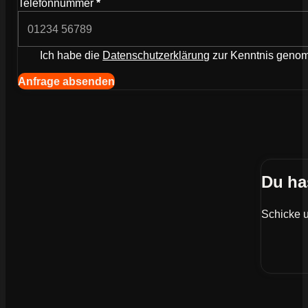
Telefonnummer
*
Ich habe die
Datenschutzerklärung
zur Kenntnis gen
Navigation (Kopie) (Kopieren) (Kopieren)
Anfrage absenden
Du ha
Schicke u