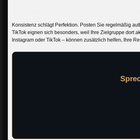
Wie gewinne ich als Fahrschule Fahrsch
Konsistenz schlägt Perfektion. Posten Sie regelmäßig aut
TikTok eignen sich besonders, weil Ihre Zielgruppe dort a
Instagram oder TikTok – können zusätzlich helfen, Ihre Re
Sprec