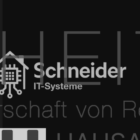
100+ Projekte umgesetzt
In 4–12 Wochen live
Seit 2015 am Markt