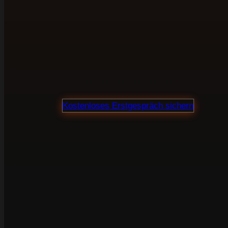
in Magdeburg br
Webdesign, SEO und Verkaufstexte aus einer
Hand. Für Unternehmen, die ihre Website nicht
als Visitenkarte sehen, sondern als Marketing-
und Vertriebsinstrument.
Proj
Kostenloses Erstgespräch sichern
100 % unverbindlich · Klare Preisauskunft