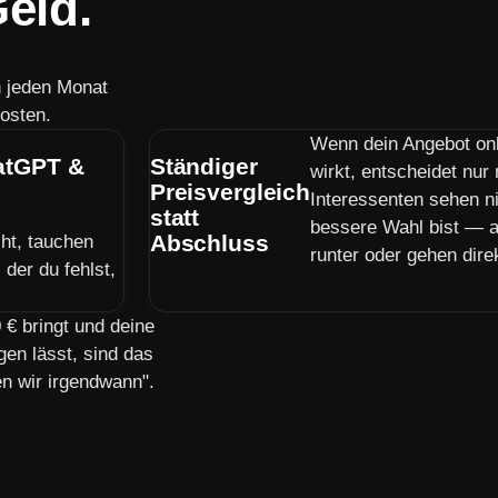
eld.
n jeden Monat
osten.
Wenn dein Angebot on
hatGPT &
Ständiger
wirkt, entscheidet nur
Preisvergleich
Interessenten sehen n
statt
bessere Wahl bist — a
Abschluss
ht, tauchen
runter oder gehen dire
der du fehlst,
€ bringt und deine
gen lässt, sind das
en wir irgendwann".