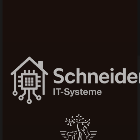
Bewertet mit 5 von 5 auf Google
100+ Projekte umgesetzt
In 4–12 Wochen live
Seit 2015 am Markt