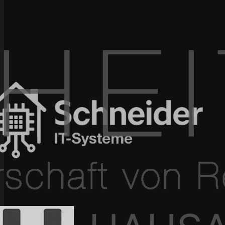
100+ Projekte umgesetzt
In 4–12 Wochen live
Seit 2015 am Markt