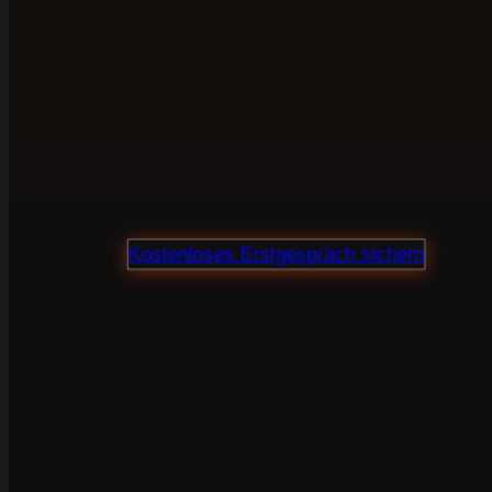
bringen.
Webdesign, SEO und Verkaufstexte aus einer
Hand. Für Unternehmen, die ihre Website nicht
als Visitenkarte sehen, sondern als Marketing-
und Vertriebsinstrument.
Proj
Kostenloses Erstgespräch sichern
100 % unverbindlich · Klare Preisauskunft