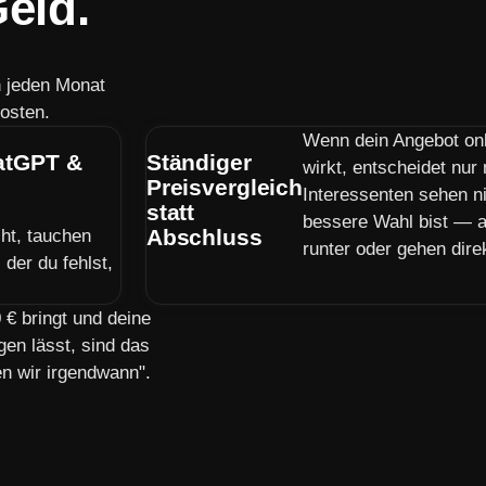
eld.
n jeden Monat
osten.
Wenn dein Angebot on
hatGPT &
Ständiger
wirkt, entscheidet nur
Preisvergleich
Interessenten sehen n
statt
bessere Wahl bist — a
Abschluss
ht, tauchen
runter oder gehen dire
der du fehlst,
€ bringt und deine
gen lässt, sind das
en wir irgendwann".