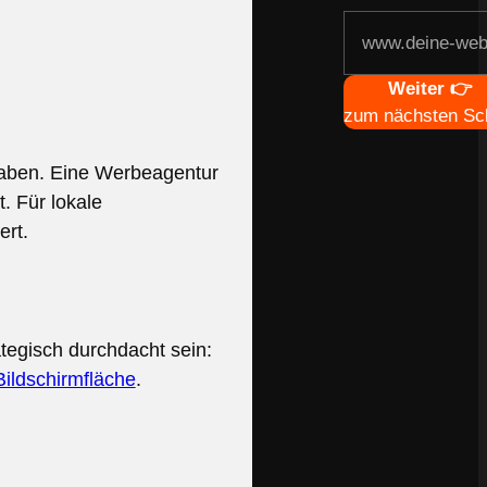
Navigation
Weiter 👉
zum nächsten Sch
haben. Eine Werbeagentur
. Für lokale
ert.
tegisch durchdacht sein:
Bildschirmfläche
.