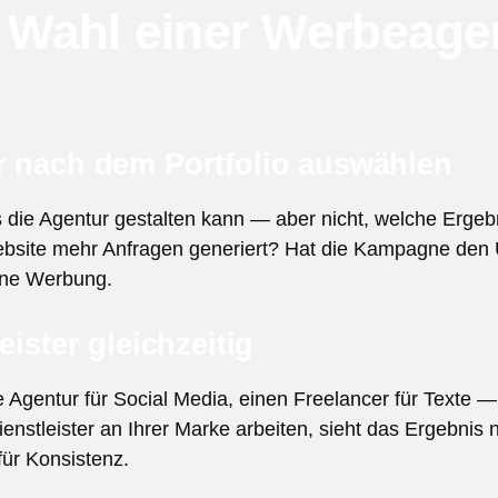
r Wahl einer Werbeage
ur nach dem Portfolio auswählen
s die Agentur gestalten kann — aber nicht, welche Ergebn
ebsite mehr Anfragen generiert? Hat die Kampagne den 
ine Werbung.
eister gleichzeitig
e Agentur für Social Media, einen Freelancer für Texte —
enstleister an Ihrer Marke arbeiten, sieht das Ergebnis
für Konsistenz.