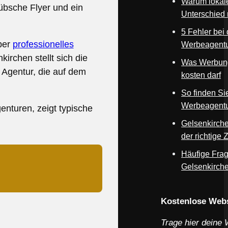
Warum lokal
hübsche Flyer und ein
Unterschied
5 Fehler bei
ber
professionelles
Werbeagentu
irchen stellt sich die
Was Werbung
Agentur, die auf dem
kosten darf
So finden Sie
Werbeagentu
nturen, zeigt typische
Gelsenkirche
der richtige Z
Häufige Frag
Gelsenkirch
Webseite deines
Kostenlose Webs
Trage hier deine 