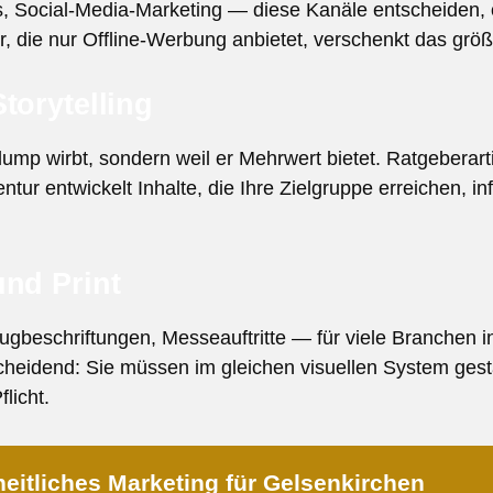
s, Social-Media-Marketing — diese Kanäle entscheiden,
 die nur Offline-Werbung anbietet, verschenkt das grö
torytelling
plump wirbt, sondern weil er Mehrwert bietet. Ratgeberar
ur entwickelt Inhalte, die Ihre Zielgruppe erreichen, i
und Print
eugbeschriftungen, Messeauftritte — für viele Branchen i
heidend: Sie müssen im gleichen visuellen System gestal
flicht.
eitliches Marketing für Gelsenkirchen