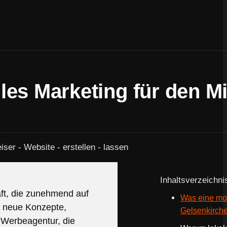
es Marketing für den Mi
Inhaltsverzeichni
aft, die zunehmend auf
Was eine mo
f neue Konzepte,
Gelsenkirchen
 Werbeagentur, die