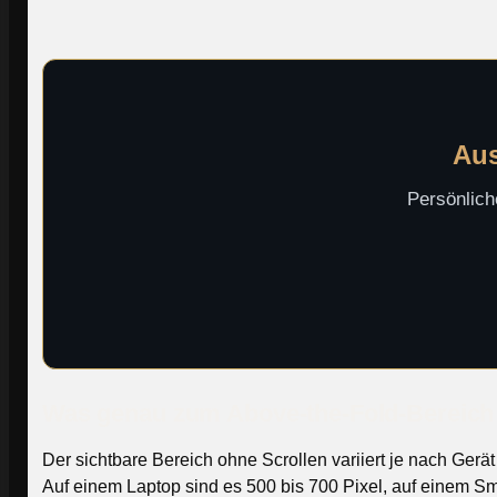
Aus
Persönlich
Was genau zum Above-the-Fold-Bereich
Der sichtbare Bereich ohne Scrollen variiert je nach Ger
Auf einem Laptop sind es 500 bis 700 Pixel, auf einem Sm