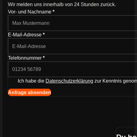
Wir melden uns innerhalb von 24 Stunden zurück.
Wie können wir dich kontaktieren?
Vor- und Nachname
*
E-Mail-Adresse
*
Telefonnummer
*
Ich habe die
Datenschutzerklärung
zur Kenntnis gen
Navigation (Kopie) (Kopieren) (Kopieren)
Anfrage absenden