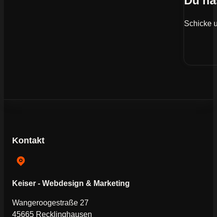
Du ha
Schicke u
Kontakt
Keiser - Webdesign & Marketing
Wangeroogestraße 27
45665 Recklinghausen