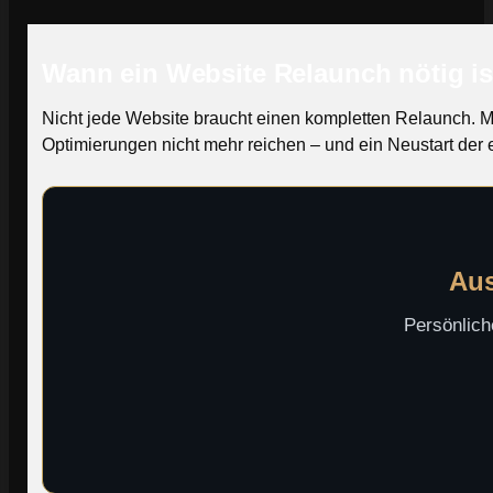
Wann ein Website Relaunch nötig is
Nicht jede Website braucht einen kompletten Relaunch. 
Optimierungen nicht mehr reichen – und ein Neustart der 
Aus
Persönlich