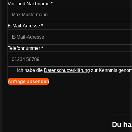
Wie können wir dich kontaktieren?
Vor- und Nachname
*
E-Mail-Adresse
*
Telefonnummer
*
Ich habe die
Datenschutzerklärung
zur Kenntnis gen
Navigation (Kopie) (Kopieren) (Kopieren)
Anfrage absenden
Du ha