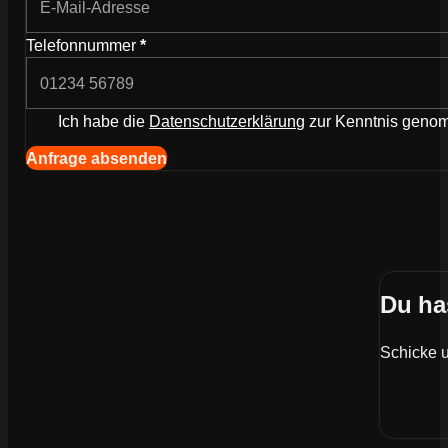
Telefonnummer
*
Ich habe die
Datenschutzerklärung
zur Kenntnis gen
Navigation (Kopie) (Kopieren) (Kopieren)
Anfrage absenden
Du ha
Schicke u