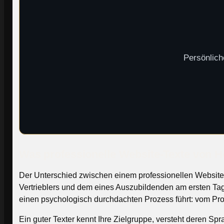
Persönlich
Was professionelle Website-Texte von H
Der Unterschied zwischen einem professionellen Website
Vertrieblers und dem eines Auszubildenden am ersten Tag. 
einen psychologisch durchdachten Prozess führt: vom Pr
Ein guter Texter kennt Ihre Zielgruppe, versteht deren S