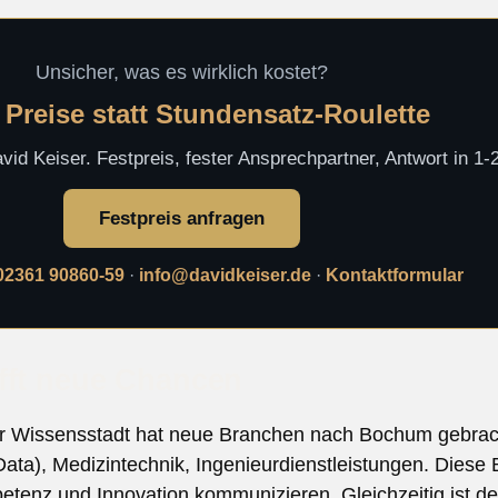
Unsicher, was es wirklich kostet?
 Preise statt Stundensatz-Roulette
id Keiser. Festpreis, fester Ansprechpartner, Antwort in 1
Festpreis anfragen
02361 90860-59
·
info@davidkeiser.de
·
Kontaktformular
fft neue Chancen
zur Wissensstadt hat neue Branchen nach Bochum gebracht
ata), Medizintechnik, Ingenieurdienstleistungen. Diese
mpetenz und Innovation kommunizieren. Gleichzeitig ist de