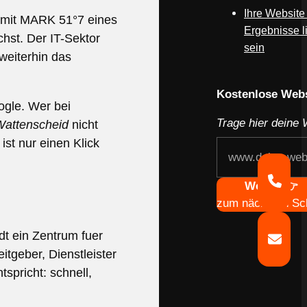
Ihre Website
 mit MARK 51°7 eines
Ergebnisse li
hst. Der IT-Sektor
sein
weiterhin das
Webseite deines
Kostenlose Webs
ogle. Wer bei
Trage hier deine 
Wattenscheid
nicht
ist nur einen Klick
Navigation
Weiter 👉
zum nächsten Sch
dt ein Zentrum fuer
itgeber, Dienstleister
spricht: schnell,