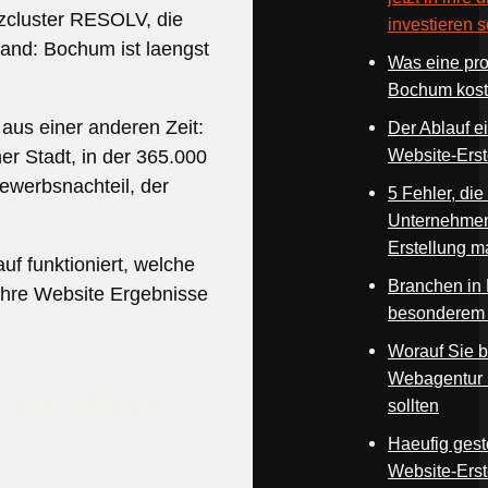
nzcluster RESOLV, die
investieren s
tand: Bochum ist laengst
Was eine pro
Bochum koste
aus einer anderen Zeit:
Der Ablauf e
Website-Ers
er Stadt, in der 365.000
ewerbsnachteil, der
5 Fehler, di
Unternehmen
Erstellung 
uf funktioniert, welche
Branchen in
Ihre Website Ergebnisse
besonderem 
Worauf Sie b
Webagentur 
in ihre
sollten
Haeufig gest
Website-Ers