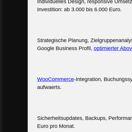
Individuelles Design, responsive Umse
Investition: ab 3.000 bis 6.000 Euro.
Business-Website mit SEO-Stra
Strategische Planung, Zielgruppenanalys
Google Business Profil,
optimierter Abo
Online-Shop oder Website mit 
WooCommerce
-Integration, Buchungssy
aufwaerts.
Laufende Betreuung und Wartu
Sicherheitsupdates, Backups, Performanc
Euro pro Monat.