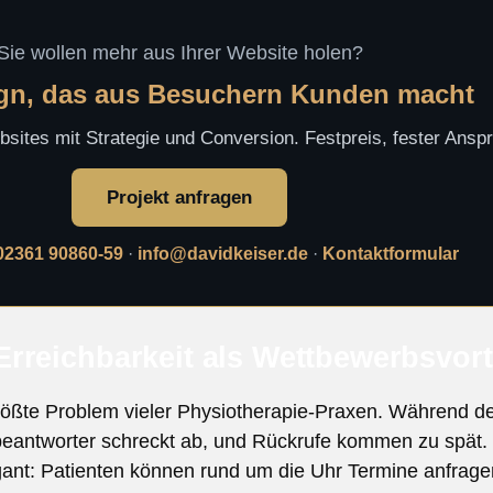
Sie wollen mehr aus Ihrer Website holen?
n, das aus Besuchern Kunden macht
sites mit Strategie und Conversion. Festpreis, fester Ansp
Projekt anfragen
02361 90860-59
·
info@davidkeiser.de
·
Kontaktformular
rreichbarkeit als Wettbewerbsvort
 größte Problem vieler Physiotherapie-Praxen. Während 
fbeantworter schreckt ab, und Rückrufe kommen zu spät. 
ant: Patienten können rund um die Uhr Termine anfrage