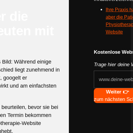
Ihre Praxis h
r die
aber die Pat
Physiotherap
euten mit
Website
Webseite deines
Kostenlose Webs
s Bild: Während einige
Trage hier deine 
chied liegt zunehmend in
, googelt er
wirkt und am einfachsten
Navigation
Weiter 👉
zum nächsten Sch
eurteilen, bevor sie bei
 einen Termin bekommen
iotherapie-Website
bhebt.