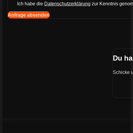
Ich habe die
Datenschutzerklärung
zur Kenntnis gen
Navigation (Kopie) (Kopieren) (Kopieren)
Anfrage absenden
Du ha
Schicke u