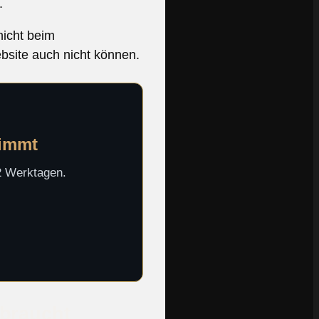
.
nicht beim
bsite auch nicht können.
timmt
-2 Werktagen.
 braucht