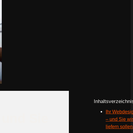
Inhaltsverzeichni
Ihr Webdesig
 und Sie
– und Sie wi
liefern solle