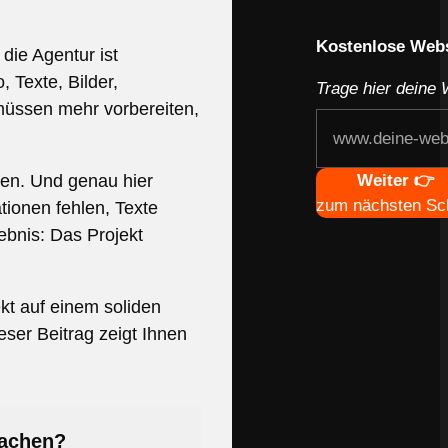
Webseite deines
Kostenlose Webs
die Agentur ist
 Texte, Bilder,
Trage hier deine 
 müssen mehr vorbereiten,
Navigation
Weiter 👉
sen. Und genau hier
zum nächsten Sch
tionen fehlen, Texte
ebnis: Das Projekt
ekt auf einem soliden
ser Beitrag zeigt Ihnen
machen?