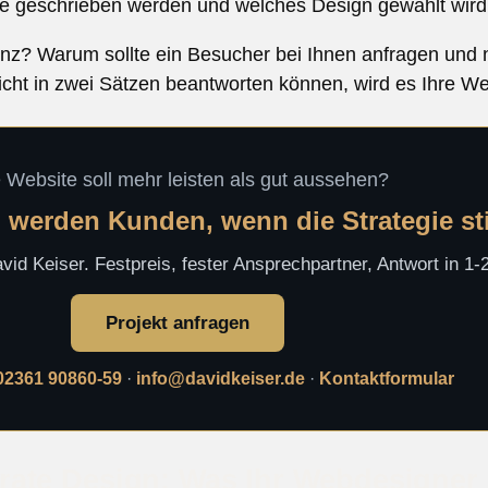
te geschrieben werden und welches Design gewählt wird
nz? Warum sollte ein Besucher bei Ihnen anfragen und 
ht in zwei Sätzen beantworten können, wird es Ihre We
e Website soll mehr leisten als gut aussehen?
 werden Kunden, wenn die Strategie s
id Keiser. Festpreis, fester Ansprechpartner, Antwort in 1
Projekt anfragen
02361 90860-59
·
info@davidkeiser.de
·
Kontaktformular
ate Design: Was Ihr Webdesigner