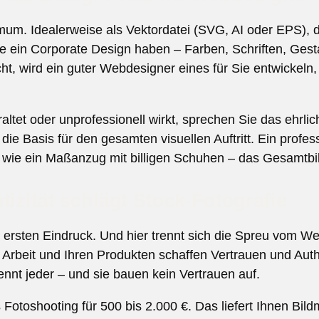
imum. Idealerweise als Vektordatei (SVG, AI oder EPS), 
ie ein Corporate Design haben – Farben, Schriften, Gesta
icht, wird ein guter Webdesigner eines für Sie entwickeln
ltet oder unprofessionell wirkt, sprechen Sie das ehrli
die Basis für den gesamten visuellen Auftritt. Ein profe
 wie ein Maßanzug mit billigen Schuhen – das Gesamtbil
tizität schlägt Stock-Fotografie
 ersten Eindruck. Und hier trennt sich die Spreu vom We
 Arbeit und Ihren Produkten schaffen Vertrauen und Authe
nt jeder – und sie bauen kein Vertrauen auf.
s Fotoshooting für 500 bis 2.000 €. Das liefert Ihnen Bild