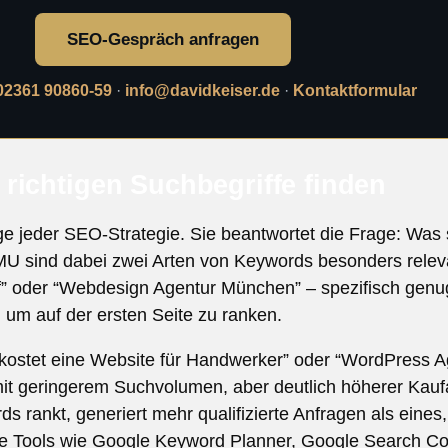
SEO-Gespräch anfragen
02361 90860-59
·
info@davidkeiser.de
·
Kontaktformular
richtigen Suchbegriffe finden
e jeder SEO-Strategie. Sie beantwortet die Frage: Was
U sind dabei zwei Arten von Keywords besonders relevan
” oder “Webdesign Agentur München” – spezifisch genug,
, um auf der ersten Seite zu ranken.
kostet eine Website für Handwerker” oder “WordPress Ag
t geringerem Suchvolumen, aber deutlich höherer Kaufa
s rankt, generiert mehr qualifizierte Anfragen als eines
e Tools wie Google Keyword Planner, Google Search Co