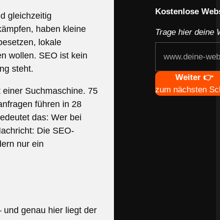
Webseite deines
Kostenlose Webs
 gleichzeitig
kämpfen, haben kleine
Trage hier deine 
besetzen, lokale
n wollen. SEO ist kein
ng steht.
Navigation
Weiter 👉
zum nächsten Sch
t einer Suchmaschine. 75
anfragen führen in 28
edeutet das: Wer bei
 Nachricht: Die SEO-
ern nur ein
und genau hier liegt der