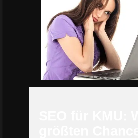
SEO für KMU: 
größten Chance