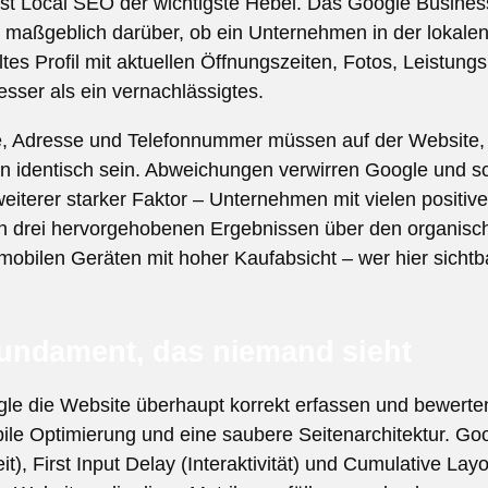
st Local SEO der wichtigste Hebel. Das Google Business
 maßgeblich darüber, ob ein Unternehmen in der lokale
ltes Profil mit aktuellen Öffnungszeiten, Fotos, Leistu
sser als ein vernachlässigtes.
 Adresse und Telefonnummer müssen auf der Website,
sen identisch sein. Abweichungen verwirren Google und 
iterer starker Faktor – Unternehmen mit vielen positi
en drei hervorgehobenen Ergebnissen über den organisch
mobilen Geräten mit hoher Kaufabsicht – wer hier sichtb
undament, das niemand sieht
le die Website überhaupt korrekt erfassen und bewerten
ile Optimierung und eine saubere Seitenarchitektur. Go
t), First Input Delay (Interaktivität) und Cumulative Layou