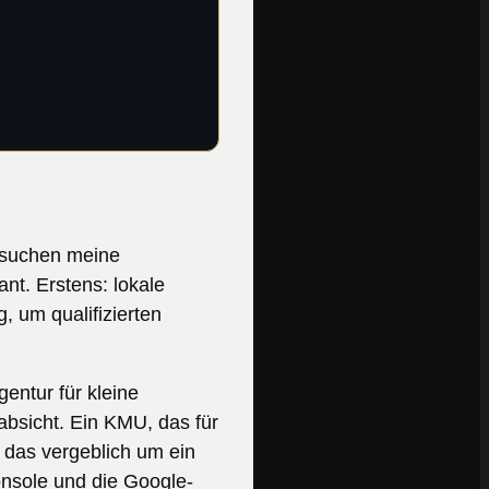
 suchen meine
t. Erstens: lokale
 um qualifizierten
entur für kleine
bsicht. Ein KMU, das für
, das vergeblich um ein
nsole und die Google-