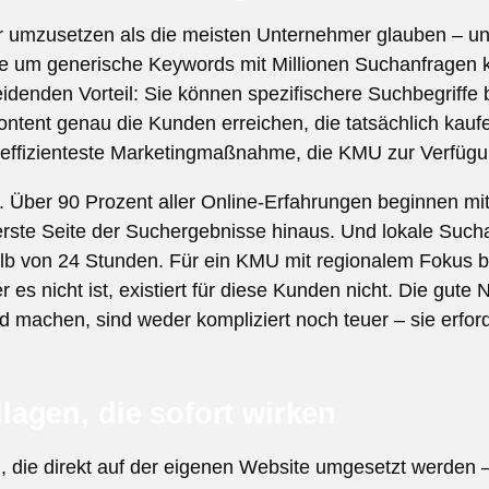
 umzusetzen als die meisten Unternehmer glauben – und
e um generische Keywords mit Millionen Suchanfragen 
denden Vorteil: Sie können spezifischere Suchbegriffe 
tent genau die Kunden erreichen, die tatsächlich kaufe
 effizienteste Marketingmaßnahme, die KMU zur Verfügu
. Über 90 Prozent aller Online-Erfahrungen beginnen mi
 erste Seite der Suchergebnisse hinaus. Und lokale Such
alb von 24 Stunden. Für ein KMU mit regionalem Fokus b
 es nicht ist, existiert für diese Kunden nicht. Die gute
 machen, sind weder kompliziert noch teuer – sie erford
agen, die sofort wirken
e direkt auf der eigenen Website umgesetzt werden – 