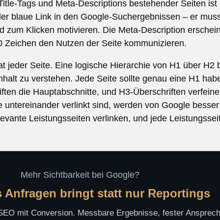
Title-Tags und Meta-Descriptions bestehender Seiten is
t der blaue Link in den Google-Suchergebnissen – er mu
nd zum Klicken motivieren. Die Meta-Description erschei
60 Zeichen den Nutzen der Seite kommunizieren.
at jeder Seite. Eine logische Hierarchie von H1 über H2 b
halt zu verstehen. Jede Seite sollte genau eine H1 ha
ften die Hauptabschnitte, und H3-Überschriften verfein
ie untereinander verlinkt sind, werden von Google besse
levante Leistungsseiten verlinken, und jede Leistungsseit
Mehr Sichtbarkeit bei Google?
 Anfragen bringt statt nur Reportings
 SEO mit Conversion. Messbare Ergebnisse, fester Ansprech