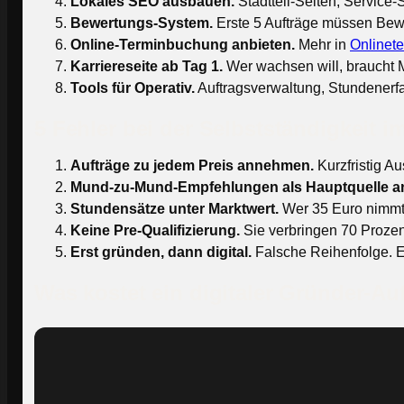
Lokales SEO ausbauen.
Stadtteil-Seiten, Service-
Bewertungs-System.
Erste 5 Aufträge müssen Bewe
Online-Terminbuchung anbieten.
Mehr in
Onlinet
Karriereseite ab Tag 1.
Wer wachsen will, braucht 
Tools für Operativ.
Auftragsverwaltung, Stundenerf
5 Fehler bei der Selbstständigkeit 
Aufträge zu jedem Preis annehmen.
Kurzfristig Au
Mund-zu-Mund-Empfehlungen als Hauptquelle 
Stundensätze unter Marktwert.
Wer 35 Euro nimmt, 
Keine Pre-Qualifizierung.
Sie verbringen 70 Prozent
Erst gründen, dann digital.
Falsche Reihenfolge. E
Was kostet ein digitaler Gründer-A