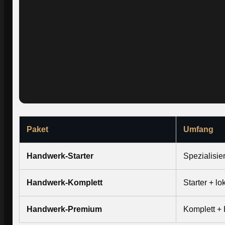
Paket
Umfang
Handwerk-Starter
Spezialisi
Handwerk-Komplett
Starter + l
Handwerk-Premium
Komplett +