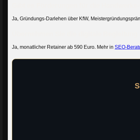
Gibt es Förderungen für die Handwerk
Ja, Gründungs-Darlehen über KfW, Meistergründungspräm
Übernehmen Sie die digitale Begleitun
Ja, monatlicher Retainer ab 590 Euro. Mehr in
SEO-Berat
S