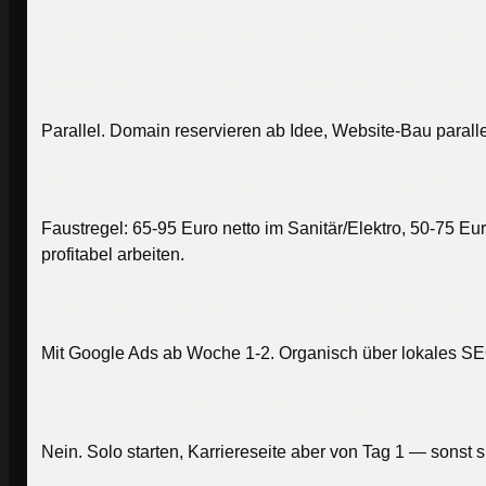
Häufige Fragen zur Selbstständigke
Wann sollte ich mit der Website start
Parallel. Domain reservieren ab Idee, Website-Bau paralle
Welche Mindeststundensätze sind 2026 
Faustregel: 65-95 Euro netto im Sanitär/Elektro, 50-75 
profitabel arbeiten.
Wie schnell sehe ich erste Aufträge übe
Mit Google Ads ab Woche 1-2. Organisch über lokales SE
Brauche ich Mitarbeiter ab Tag 1?
Nein. Solo starten, Karriereseite aber von Tag 1 — sonst