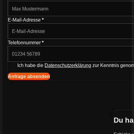
E-Mail-Adresse
*
Telefonnummer
*
Ich habe die
Datenschutzerklärung
zur Kenntnis gen
Navigation (Kopie) (Kopieren) (Kopieren)
Anfrage absenden
Du ha