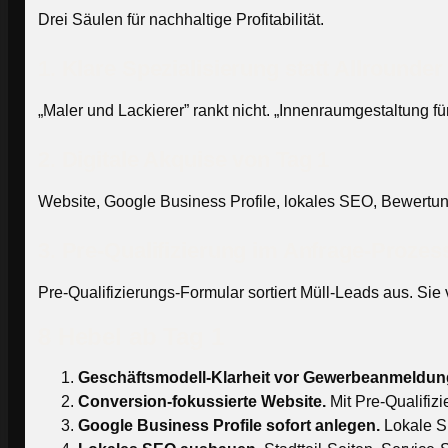
Drei Säulen für nachhaltige Profitabilität.
1. Klare Spezialisierung statt Allrounder
„Maler und Lackierer” rankt nicht. „Innenraumgestaltung 
2. Digitale Akquise von Tag 1
Website, Google Business Profile, lokales SEO, Bewertu
3. Pre-Qualifizierung im Anfrage-Prozes
Pre-Qualifizierungs-Formular sortiert Müll-Leads aus. Si
8 Hebel ab Tag 1
Geschäftsmodell-Klarheit vor Gewerbeanmeldun
Conversion-fokussierte Website.
Mit Pre-Qualifiz
Google Business Profile sofort anlegen.
Lokale S