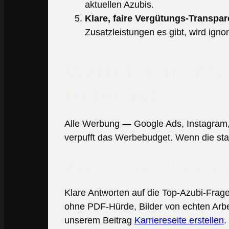
aktuellen Azubis.
Klare, faire Vergütungs-Transpar
Zusatzleistungen es gibt, wird ignori
Warum eine mod
Hebel ist
Alle Werbung — Google Ads, Instagram, 
verpufft das Werbebudget. Wenn die stark
Was eine starke Handwer
Klare Antworten auf die Top-Azubi-Frag
ohne PDF-Hürde, Bilder von echten Arbei
unserem Beitrag
Karriereseite erstellen
.