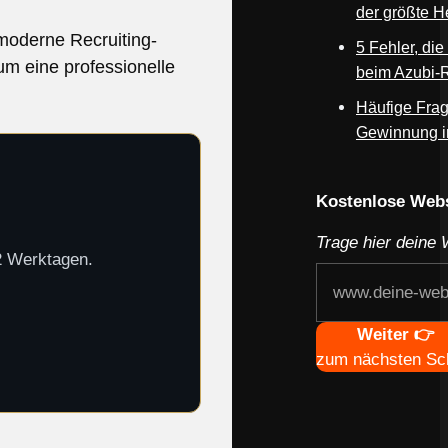
der größte He
moderne Recruiting-
5 Fehler, di
um eine professionelle
beim Azubi-
Häufige Frag
Gewinnung 
Webseite deines
Kostenlose Webs
Trage hier deine 
-2 Werktagen.
Navigation
Weiter 👉
zum nächsten Sch