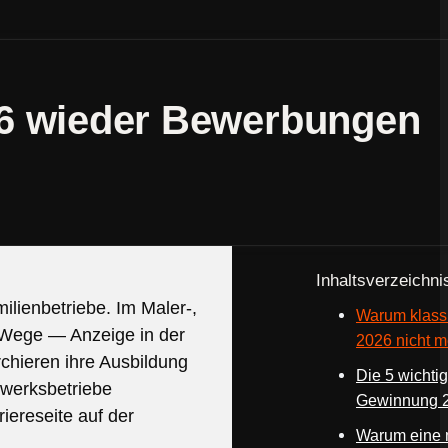
26 wieder Bewerbungen
Inhaltsverzeichni
ienbetriebe. Im Maler-,
Warum klassi
n Wege — Anzeige in der
2026 nicht me
hieren ihre Ausbildung
Die 5 wichtig
werksbetriebe
Gewinnung 
iereseite auf der
Warum eine 