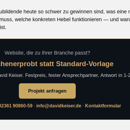
zubildende heute so schwer zu gewinnen sind, was eine 
n muss, welche konkreten Hebel funktionieren — und war
st.
Website, die zu Ihrer Branche passt?
henerprobt statt Standard-Vorlage
id Keiser. Festpreis, fester Ansprechpartner, Antwort in 1
Projekt anfragen
02361 90860-59
·
info@davidkeiser.de
·
Kontaktformular