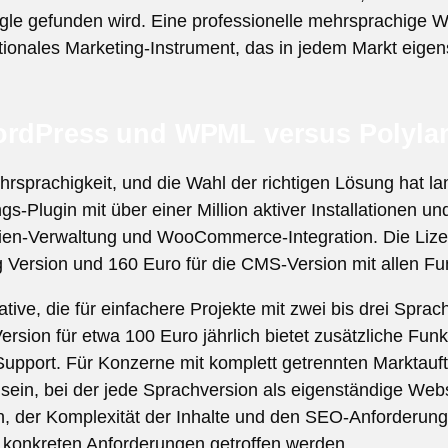
ogle gefunden wird. Eine professionelle mehrsprachige We
ationales Marketing-Instrument, das in jedem Markt eigen
ordPress und WPML versus Polylan
sprachigkeit, und die Wahl der richtigen Lösung hat la
Plugin mit über einer Million aktiver Installationen und
ien-Verwaltung und WooCommerce-Integration. Die Lizen
og Version und 160 Euro für die CMS-Version mit allen Fu
ative, die für einfachere Projekte mit zwei bis drei Sprac
Version für etwa 100 Euro jährlich bietet zusätzliche Fu
rt. Für Konzerne mit komplett getrennten Marktauftr
 sein, bei der jede Sprachversion als eigenständige Websi
, der Komplexität der Inhalte und den SEO-Anforderunge
r konkreten Anforderungen getroffen werden.