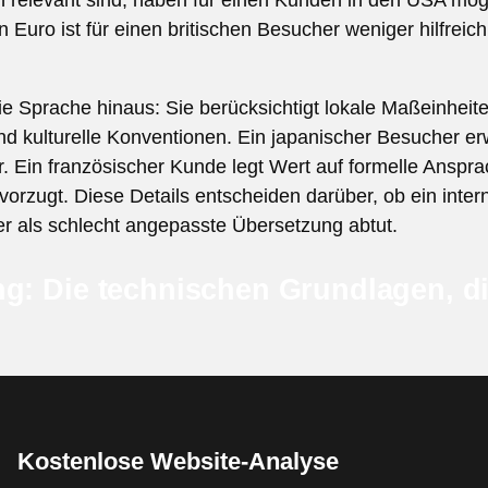
n relevant sind, haben für einen Kunden in den USA mög
n Euro ist für einen britischen Besucher weniger hilfreic
die Sprache hinaus: Sie berücksichtigt lokale Maßeinhei
d kulturelle Konventionen. Ein japanischer Besucher er
r. Ein französischer Kunde legt Wert auf formelle Anspr
vorzugt. Diese Details entscheiden darüber, ob ein inter
er als schlecht angepasste Übersetzung abtut.
ng: Die technischen Grundlagen, d
Kostenlose Website-Analyse