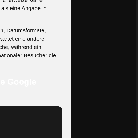
licherweise keine
h als eine Angabe in
ten, Datumsformate,
wartet eine andere
ache, während ein
nationaler Besucher die
ie Google