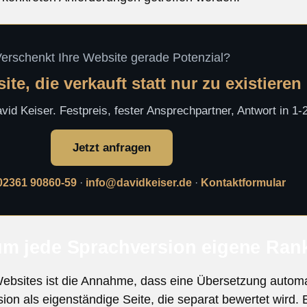
erschenkt Ihre Website gerade Potenzial?
te, die verkauft statt nur zu existieren
id Keiser. Festpreis, fester Ansprechpartner, Antwort in 1
Jetzt anfragen
02361 90860-59
·
info@davidkeiser.de
·
Kontaktformular
um jede Sprachversion eigene Ran
ebsites ist die Annahme, dass eine Übersetzung automat
on als eigenständige Seite, die separat bewertet wird. E