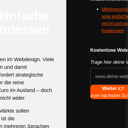
Mehrsprachi
einfache
eine einfach
reicht und w
attdessen
funktioniert
Kostenlose Webs
men im Webdesign. Viele
Trage hier deine 
en und damit
ordert strategische
r die reine
Weiter 👉
Euro im Ausland – doch
zum nächsten Sch
nicht wider.
Märkte sollen
st die
 in mehreren Sprachen