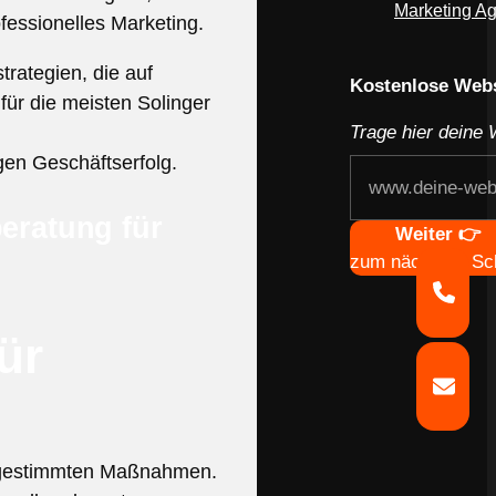
Marketing Ag
ofessionelles Marketing.
Webseite deines
rategien, die auf
Kostenlose Webs
für die meisten Solinger
Trage hier deine 
gen Geschäftserfolg.
beratung für
Navigation
Weiter 👉
zum nächsten Sch
ür
abgestimmten Maßnahmen.