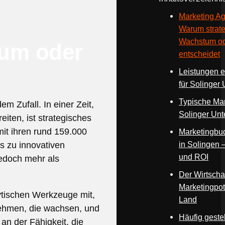
Marketing Ag
Warum strate
Wachstum ode
tum oder
entscheidet
Leistungen e
für Solinger
Typische Mar
m Zufall. In einer Zeit,
Solinger Un
iten, ist strategisches
mit ihren rund 159.000
Marketingbu
in Solingen 
is zu innovativen
und ROI
jedoch mehr als
Der Wirtscha
Marketingpot
lytischen Werkzeuge mit,
Land
ehmen, die wachsen, und
Häufig geste
 an der Fähigkeit, die