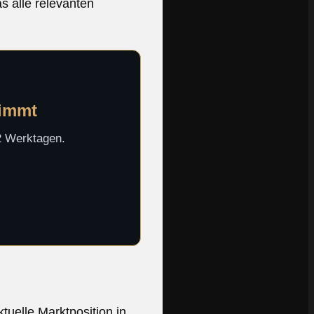
s alle relevanten
timmt
-2 Werktagen.
tuelle Marktposition in