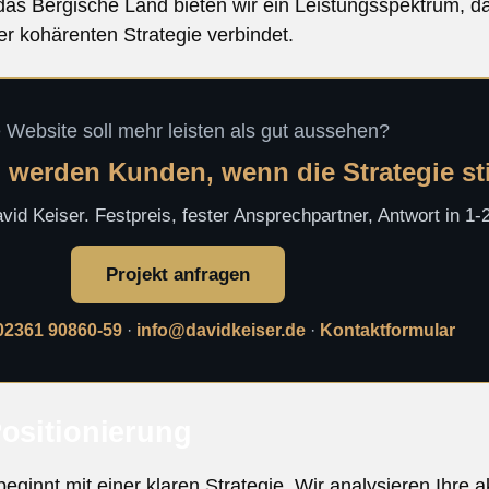
das Bergische Land bieten wir ein Leistungsspektrum, da
er kohärenten Strategie verbindet.
e Website soll mehr leisten als gut aussehen?
 werden Kunden, wenn die Strategie s
id Keiser. Festpreis, fester Ansprechpartner, Antwort in 1
Projekt anfragen
02361 90860-59
·
info@davidkeiser.de
·
Kontaktformular
Positionierung
nnt mit einer klaren Strategie. Wir analysieren Ihre ak