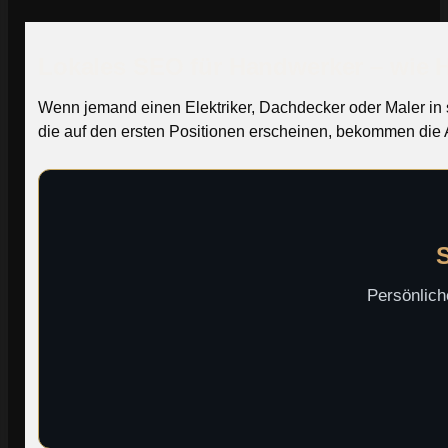
Lokales SEO für Handwerker – wie 
Wenn jemand einen Elektriker, Dachdecker oder Maler in s
die auf den ersten Positionen erscheinen, bekommen die A
S
Persönlich