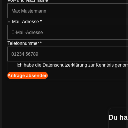
E-Mail-Adresse
*
Telefonnummer
*
Ich habe die
Datenschutzerklärung
zur Kenntnis gen
Navigation (Kopie) (Kopieren) (Kopieren)
Anfrage absenden
Du ha