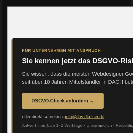
Google Maps auf der Website – prakt
FÜR UNTERNEHMEN MIT ANSPRUCH
Sie kennen jetzt das DSGVO-Ris
Sie wissen, dass die meisten Webdesigner Goo
seit über 10 Jahren Mittelständler in DACH bet
DSGVO-Check anfordern →
oder direkt schreiben:
info@davidkeiser.de
Antwort innerhalb 1–2 Werktage · Unverbindlich · Persönli