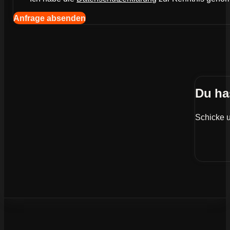
Navigation (Kopie) (Kopieren) (Kopieren)
Anfrage absenden
Du ha
Schicke u