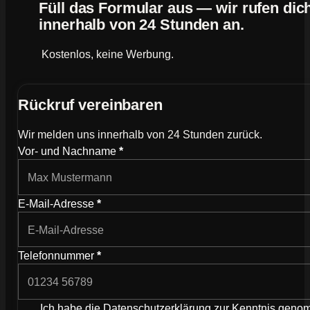
Füll das Formular aus — wir rufen dic
innerhalb von 24 Stunden an.
Kostenlos, keine Werbung.
Rückruf vereinbaren
Wir melden uns innerhalb von 24 Stunden zurück.
Wie können wir dich kontaktieren?
Vor- und Nachname
*
E-Mail-Adresse
*
Telefonnummer
*
Ich habe die
Datenschutzerklärung
zur Kenntnis gen