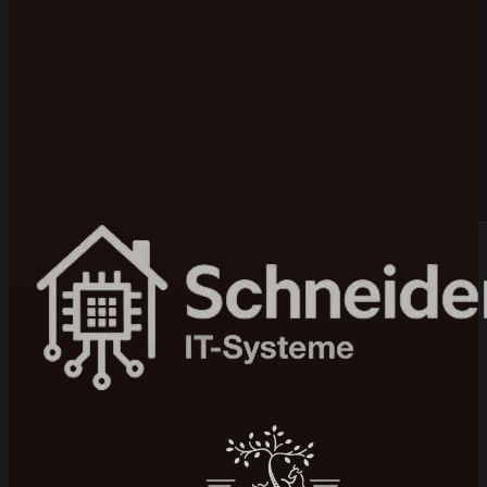
Bewertet mit 5 von 5 auf Google
100+ Projekte umgesetzt
In 4–12 Wochen live
Seit 2015 am Markt