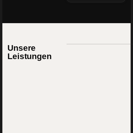
Unsere
Leistungen
Webseiten,
die verkaufen
Individuelle
Webseiten, die
nicht nur gut
aussehen —
sondern messbar
Anfragen bringen.
Strategie,
Copywriting, UX/UI