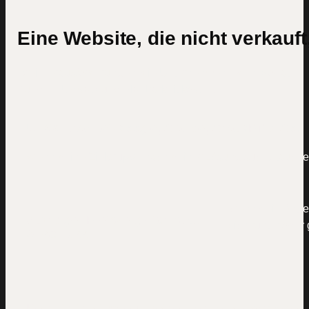
Eine Website, die nicht verkauft
Drei Herausforderungen, die Unternehmen jeden Monat
Kunden, Umsatz und Planbarkeit kosten.
Unsichtbar bei Google, Claude, ChatGPT & Co.
Wenn deine Zielgruppe nach deiner Lösung sucht, tauchen 
Wenn dein Angebo
Ständiger Preisvergleich statt
dich runter oder 
Abschluss
Kein Online-System, keine planbare Nachfrage