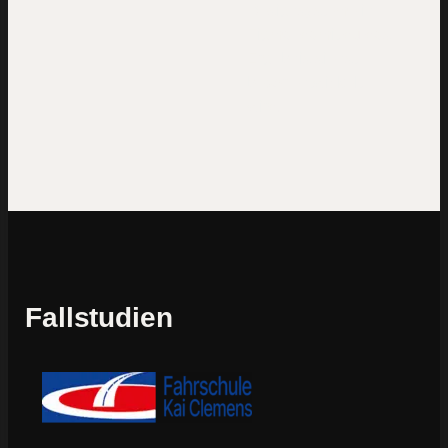
Designsysteme in
Figma, damit du das
Ergebnis siehst,
bevor entwickelt
wird.
Fallstudien