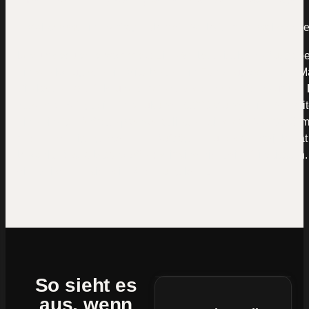
Mal kommt eine Anfrage über die Website rein, mal woche
Die unbequeme Wahrheit:
Eine Website ist keine Ausgabe
ein Werkzeug wie ein Mitarbeiter, ein Fahrzeug oder eine M
Sie kostet erst Geld und verdient es dann mehrfach zurück.
kurz mit:
Bringt dir ein Neukunde 5.000 € und deine Website
eine einzige Anfrage pro Monat liegen, sind das 60.000 € im 
reichen wenige gewonnene Aufträge — und das Projekt hat
bezahlt. Deshalb ganz offen: Wir sind nicht die Günstigsten.
die, bei denen sich die Rechnung lohnt.
So sieht es
aus, wenn