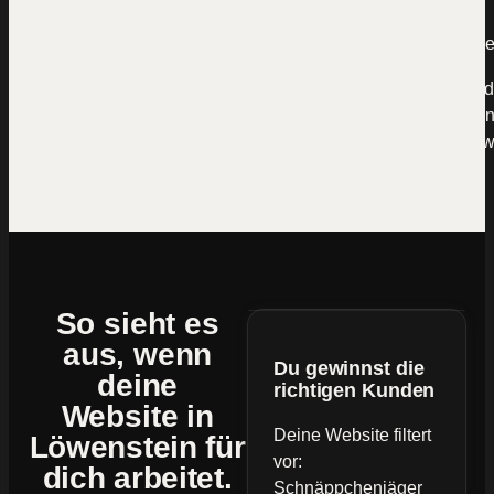
Mal kommt eine Anfrage über die Website rein, mal woche
Rechne kurz mit: Wenn ein Neukunde dir 5.000 € bringt und
Website nur eine einzige Anfrage pro Monat liegen lässt, si
60.000 € im Jahr. Das ist der Preis von „machen wir irgend
So sieht es
aus, wenn
Du gewinnst die
deine
richtigen Kunden
Website
in
Deine Website filtert
Löwenstein für
vor:
dich arbeitet.
Schnäppchenjäger