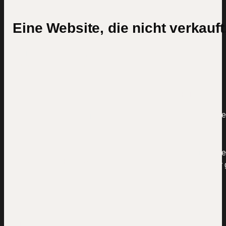
Eine Website, die nicht verkauft
Drei Herausforderungen, die Unternehmen jeden Monat
Kunden, Umsatz und Planbarkeit kosten.
Unsichtbar bei Google, Claude, ChatGPT & Co.
Wenn deine Zielgruppe nach deiner Lösung sucht, tauchen 
Wenn dein Angebo
Ständiger Preisvergleich statt
dich runter oder 
Abschluss
Kein Online-System, keine planbare Nachfrage