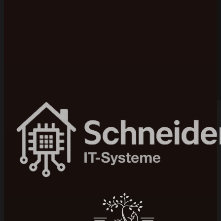
Bewertet mit 5 von 5 auf Google
100+ Projekte umgesetzt
In 4–12 Wochen live
Seit 2015 am Markt