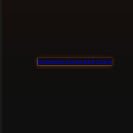
in Hof bringen.
Webdesign, SEO und Verkaufstexte aus einer
Hand. Für Unternehmen, die ihre Website nicht
als Visitenkarte sehen, sondern als Marketing-
und Vertriebsinstrument.
Proj
Kostenloses Erstgespräch sichern
100 % unverbindlich · Klare Preisauskunft