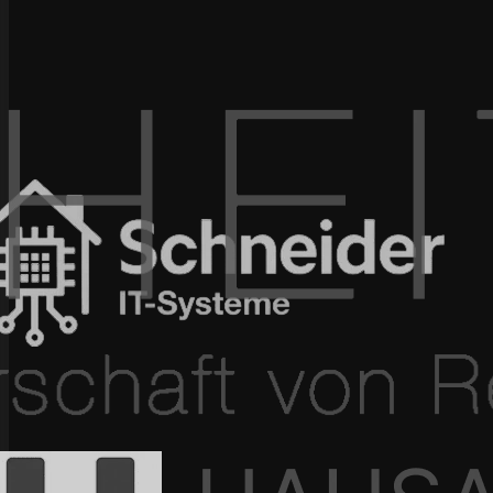
100+ Projekte umgesetzt
In 4–12 Wochen live
Seit 2015 am Markt