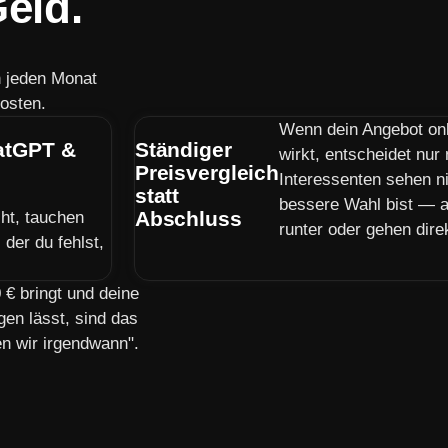
eld.
n jeden Monat
osten.
Wenn dein Angebot on
hatGPT &
Ständiger
wirkt, entscheidet nur
Preisvergleich
Interessenten sehen n
statt
bessere Wahl bist — a
Abschluss
ht, tauchen
runter oder gehen dire
der du fehlst,
€ bringt und deine
gen lässt, sind das
en wir irgendwann".