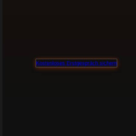
in Haiger bringen
Webdesign, SEO und Verkaufstexte aus einer
Hand. Für Unternehmen, die ihre Website nicht
als Visitenkarte sehen, sondern als Marketing-
und Vertriebsinstrument.
Proj
Kostenloses Erstgespräch sichern
100 % unverbindlich · Klare Preisauskunft