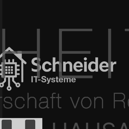
100+ Projekte umgesetzt
In 4–12 Wochen live
Seit 2015 am Markt