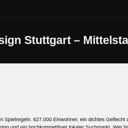
gn Stuttgart – Mittelst
tur Stuttgart: Was wi
 Ihre Website ernst n
nen Spielregeln. 627.000 Einwohner, ein dichtes Geflecht 
ng und ein hochkompetitiver lokaler Suchmarkt. Wer h