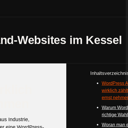
and-Websites im Kessel
Inhaltsverzeichni
WordPress Ag
rklich
wirklich zähl
ernst nehme
ehmen
Warum WordPr
richtige Wahl
aus Industrie,
Woran man e
ier eine WordPress-