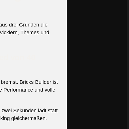
 aus drei Gründen die
twicklern, Themes und
ied von 40
remst. Bricks Builder ist
le Performance und volle
r zwei Sekunden lädt statt
nking gleichermaßen.