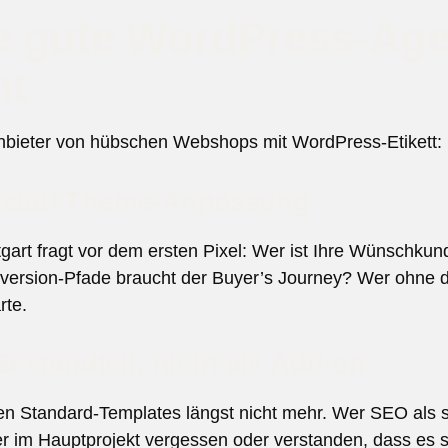
 gute WordPress-Age
nt
 Anbieter von hübschen Webshops mit WordPress-Etikett:
ie statt Theme-Anpassung
tgart fragt vor dem ersten Pixel: Wer ist Ihre Wünschk
ersion-Pfade braucht der Buyer’s Journey? Wer ohne di
rte.
Bestandteil, nicht als Add-on
chen Standard-Templates längst nicht mehr. Wer SEO als 
r im Hauptprojekt vergessen oder verstanden, dass es sc