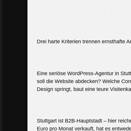
Woran man eine
Stuttgart erken
Drei harte Kriterien trennen ernsthafte
Kriterium eins: Strateg
Eine seriöse WordPress-Agentur in Stut
soll die Website abdecken? Welche Conv
Design springt, baut eine teure Visitenka
Kriterium zwei: SEO als 
Stuttgart ist B2B-Hauptstadt – hier rei
Euro pro Monat verkauft, hat es entwede