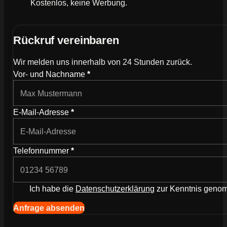
Kostenlos, keine Werbung.
Rückruf vereinbaren
Wir melden uns innerhalb von 24 Stunden zurück.
Wie können wir dich kontaktieren?
Vor- und Nachname
*
E-Mail-Adresse
*
Telefonnummer
*
Ich habe die
Datenschutzerklärung
zur Kenntnis gen
Navigation (Kopie) (Kopieren) (Kopieren)
Anfrage absenden