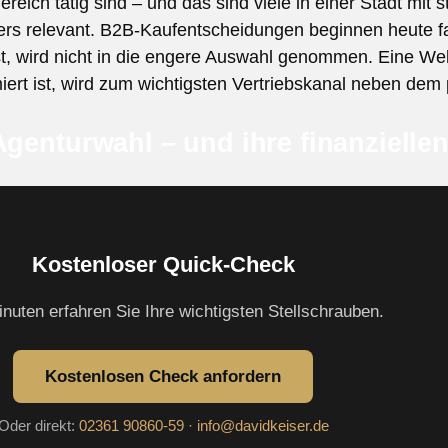
ich tätig sind – und das sind viele in einer Stadt mit s
ders relevant. B2B-Kaufentscheidungen beginnen heute f
st, wird nicht in die engere Auswahl genommen. Eine Webs
iert ist, wird zum wichtigsten Vertriebskanal neben dem
Agenturwahl – und ihre finanzielle
Kostenloser Quick-Check
inuten erfahren Sie Ihre wichtigsten Stellschrauben.
Kostenlosen Check anfordern
Oder direkt:
02361 90860-59
·
info@davidkeiser.de