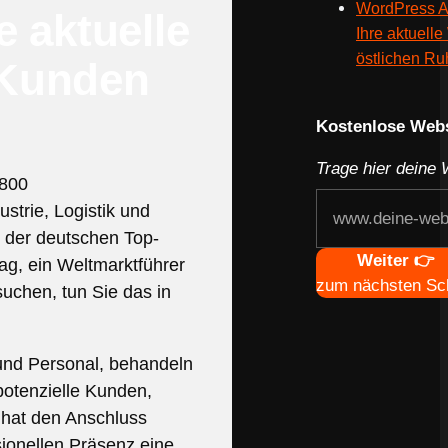
WordPress A
 aktuelle
Ihre aktuelle
östlichen Ru
 Kunden
Webseite deines
Kostenlose Webs
Trage hier deine 
.800
strie, Logistik und
 der deutschen Top-
Navigation
Weiter 👉
ag, ein Weltmarktführer
zum nächsten Sch
uchen, tun Sie das in
 und Personal, behandeln
potenzielle Kunden,
 hat den Anschluss
sionellen Präsenz eine