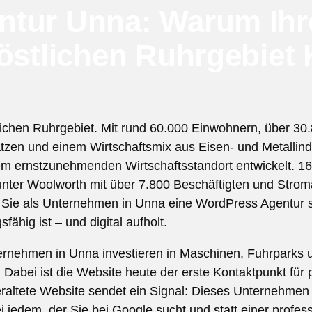
tur Unna: Warum Ihre
 östlichen Ruhrgebiet
tlichen Ruhrgebiet. Mit rund 60.000 Einwohnern, über 30
ätzen und einem Wirtschaftsmix aus Eisen- und Metallindu
em ernstzunehmenden Wirtschaftsstandort entwickelt. 16
unter Woolworth mit über 7.800 Beschäftigten und Strom
 Sie als Unternehmen in Unna eine WordPress Agentur s
fähig ist – und digital aufholt.
ternehmen in Unna investieren in Maschinen, Fuhrparks
Dabei ist die Website heute der erste Kontaktpunkt für 
raltete Website sendet ein Signal: Dieses Unternehmen
 jedem, der Sie bei Google sucht und statt einer profes