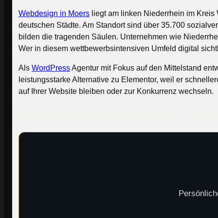
Webdesign in Moers
liegt am linken Niederrhein im Krei
deutschen Städte. Am Standort sind über 35.700 sozialversic
bilden die tragenden Säulen. Unternehmen wie Niederrhei
Wer in diesem wettbewerbsintensiven Umfeld digital sichtb
Als
WordPress
Agentur mit Fokus auf den Mittelstand entw
leistungsstarke Alternative zu Elementor, weil er schnell
auf Ihrer Website bleiben oder zur Konkurrenz wechseln.
Der Wirtschaftsstandort Moers – Han
Persönlich