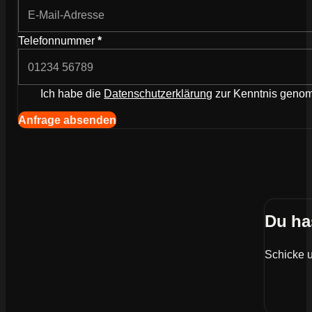
Telefonnummer
*
Ich habe die
Datenschutzerklärung
zur Kenntnis gen
Navigation (Kopie) (Kopieren) (Kopieren)
Anfrage absenden
Du ha
Schicke u