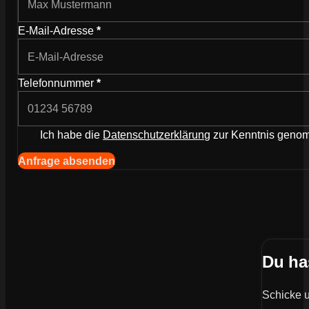
E-Mail-Adresse
*
Telefonnummer
*
Ich habe die
Datenschutzerklärung
zur Kenntnis gen
Navigation (Kopie) (Kopieren) (Kopieren)
Anfrage absenden
Du ha
Schicke u