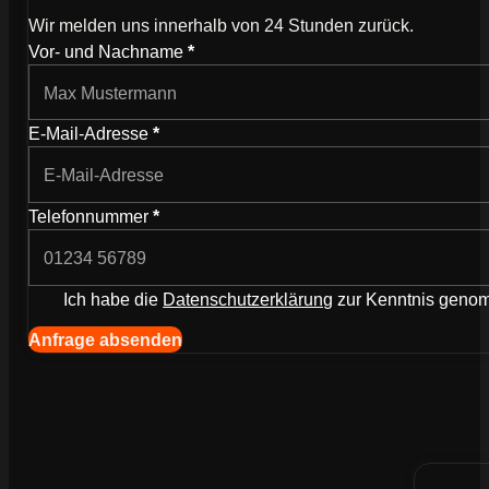
Wir melden uns innerhalb von 24 Stunden zurück.
Wie können wir dich kontaktieren?
Vor- und Nachname
*
E-Mail-Adresse
*
Telefonnummer
*
Ich habe die
Datenschutzerklärung
zur Kenntnis gen
Navigation (Kopie) (Kopieren) (Kopieren)
Anfrage absenden