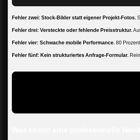
Fehler zwei: Stock-Bilder statt eigener Projekt-Fotos.
S
Fehler drei: Versteckte oder fehlende Preisstruktur.
Auf
Fehler vier: Schwache mobile Performance.
80 Prozent
Fehler fünf: Kein strukturiertes Anfrage-Formular.
Reine
Was kostet eine professionelle Han