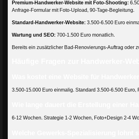
Premium-Handwerker-Website mit Foto-Shooting:
6.50
Anfrage-Formular mit Foto-Upload, 90-Tage-Begleitung.
Standard-Handwerker-Website:
3.500-6.500 Euro einma
Wartung und SEO:
700-1.500 Euro monatlich.
Bereits ein zusätzlicher Bad-Renovierungs-Auftrag oder 
Häufige Fragen zur Handwerker-Web
Was kostet eine Website für Handwerke
3.500-15.000 Euro einmalig. Standard 3.500-6.500 Euro,
Wie lange dauert die Erstellung einer 
6-12 Wochen. Strategie 1-2 Wochen, Foto+Design 2-4 W
Welche Gewerks-Spezialisierung lohnt s