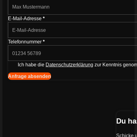
E-Mail-Adresse
*
Telefonnummer
*
Ich habe die
Datenschutzerklärung
zur Kenntnis gen
Anfrage absenden
Du ha
Schicke u