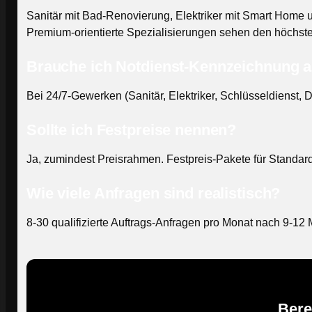
Sanitär mit Bad-Renovierung, Elektriker mit Smart Home 
Premium-orientierte Spezialisierungen sehen den höchst
Brauche ich Notdienst-Kennzeichnung 
Bei 24/7-Gewerken (Sanitär, Elektriker, Schlüsseldienst, 
Sollte ich Festpreise nennen?
Ja, zumindest Preisrahmen. Festpreis-Pakete für Standar
Wie viele Anfragen sind realistisch?
8-30 qualifizierte Auftrags-Anfragen pro Monat nach 9-1
Bere