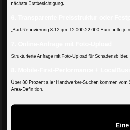
nächste Erstbesichtigung.
6. Transparente Preisstruktur oder Fest
„Bad-Renovierung 8-12 qm: 12.000-22.000 Euro netto je n
7. Online-Anfrage mit Foto-Upload
Strukturierte Anfrage mit Foto-Upload für Schadensbilder.
8. Mobile-First-Performance + LocalBu
Über 80 Prozent aller Handwerker-Suchen kommen vom Sm
Area-Definition.
Eine