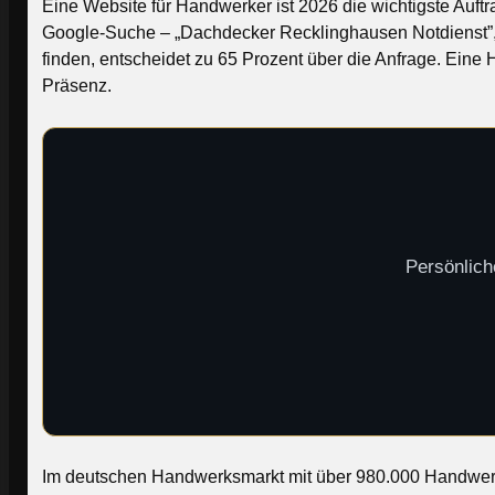
Eine Website für Handwerker ist 2026 die wichtigste Auft
Google-Suche – „Dachdecker Recklinghausen Notdienst”
finden, entscheidet zu 65 Prozent über die Anfrage. Eine
Präsenz.
Persönlich
Im deutschen Handwerksmarkt mit über 980.000 Handwerks