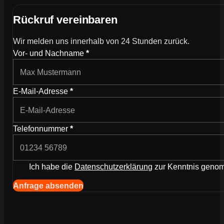
Rückruf vereinbaren
Wir melden uns innerhalb von 24 Stunden zurück.
Wie können wir dich kontaktieren?
Vor- und Nachname
*
E-Mail-Adresse
*
Telefonnummer
*
Ich habe die
Datenschutzerklärung
zur Kenntnis gen
Navigation (Kopie) (Kopieren) (Kopieren)
Anfrage absenden