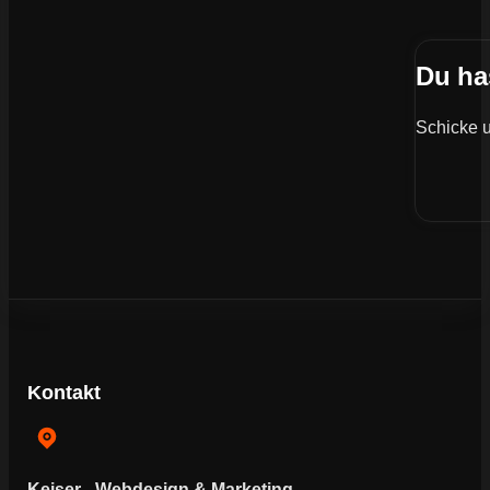
Du ha
Schicke u
Kontakt
Keiser - Webdesign & Marketing