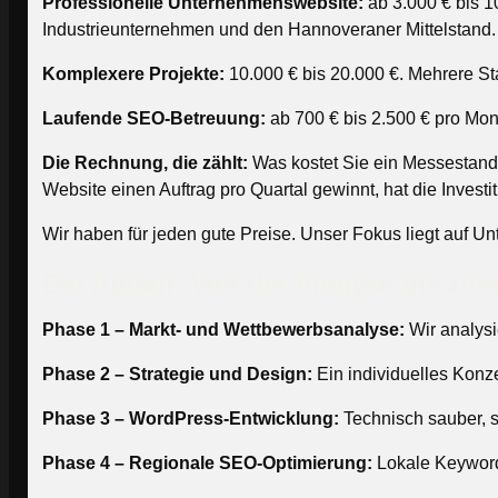
Professionelle Unternehmenswebsite:
ab 3.000 € bis 1
Industrieunternehmen und den Hannoveraner Mittelstand.
Komplexere Projekte:
10.000 € bis 20.000 €. Mehrere S
Laufende SEO-Betreuung:
ab 700 € bis 2.500 € pro Mon
Die Rechnung, die zählt:
Was kostet Sie ein Messestand 
Website einen Auftrag pro Quartal gewinnt, hat die Investi
Wir haben für jeden gute Preise. Unser Fokus liegt auf Un
Der Ablauf: Von der Analyse bis zu
Phase 1 – Markt- und Wettbewerbsanalyse:
Wir analysi
Phase 2 – Strategie und Design:
Ein individuelles Konze
Phase 3 – WordPress-Entwicklung:
Technisch sauber, sc
Phase 4 – Regionale SEO-Optimierung:
Lokale Keyword