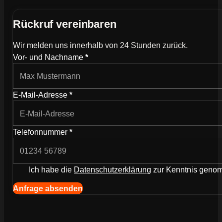
Rückruf vereinbaren
Wir melden uns innerhalb von 24 Stunden zurück.
Wie können wir dich kontaktieren?
Vor- und Nachname
*
E-Mail-Adresse
*
Telefonnummer
*
Ich habe die
Datenschutzerklärung
zur Kenntnis gen
Navigation (Kopie) (Kopieren) (Kopieren)
Anfrage absenden