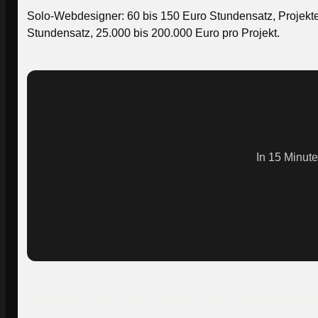
Solo-Webdesigner: 60 bis 150 Euro Stundensatz, Projekte 
Stundensatz, 25.000 bis 200.000 Euro pro Projekt.
In 15 Minute
Was wir bei Anbieter-Wahl konkret