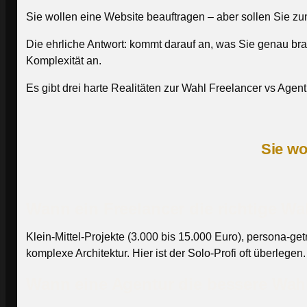
Sie wollen eine Website beauftragen – aber sollen Sie z
Die ehrliche Antwort: kommt darauf an, was Sie genau bra
Komplexität an.
Es gibt drei harte Realitäten zur Wahl Freelancer vs Agent
Sie wo
Wann ein Freelancer die richtige Wah
Klein-Mittel-Projekte (3.000 bis 15.000 Euro), persona-ge
komplexe Architektur. Hier ist der Solo-Profi oft überlegen.
Wann eine Agentur die bessere Wahl