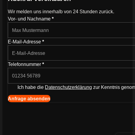
Wir melden uns innerhalb von 24 Stunden zurück.
Wie können wir dich kontaktieren?
Vor- und Nachname
*
E-Mail-Adresse
*
Telefonnummer
*
Ich habe die
Datenschutzerklärung
zur Kenntnis gen
Navigation (Kopie) (Kopieren) (Kopieren)
Anfrage absenden