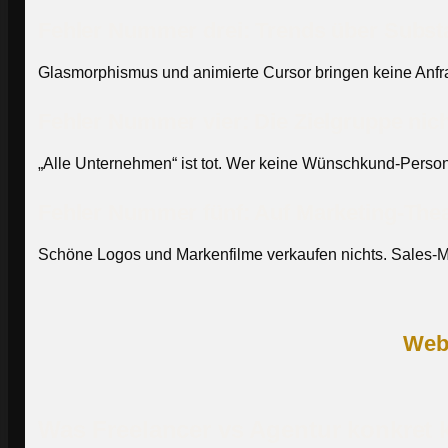
Fehler Nummer drei: Trends über Substa
Glasmorphismus und animierte Cursor bringen keine Anfr
Fehler Nummer vier: Die Zielgruppe nich
„Alle Unternehmen“ ist tot. Wer keine Wünschkund-Person
Fehler Nummer fünf: Auf Marketing-Thea
Schöne Logos und Markenfilme verkaufen nichts. Sales-
Webd
Was Freelancer vs Agentur konkret 