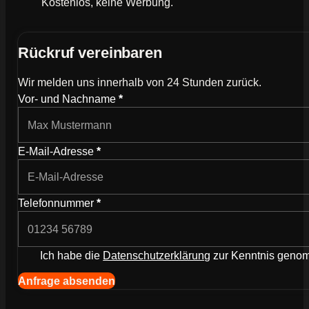
Kostenlos, keine Werbung.
Rückruf vereinbaren
Wir melden uns innerhalb von 24 Stunden zurück.
Wie können wir dich kontaktieren?
Vor- und Nachname
*
E-Mail-Adresse
*
Telefonnummer
*
Ich habe die
Datenschutzerklärung
zur Kenntnis gen
Navigation (Kopie) (Kopieren) (Kopieren)
Anfrage absenden