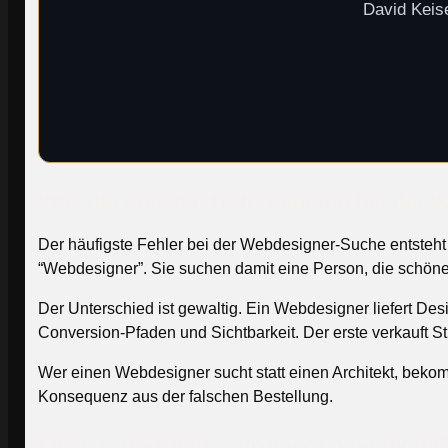
David Keise
Was die meisten Unternehmen bei der 
Der häufigste Fehler bei der Webdesigner-Suche entsteht
“Webdesigner”. Sie suchen damit eine Person, die schöne 
Der Unterschied ist gewaltig. Ein Webdesigner liefert Desig
Conversion-Pfaden und Sichtbarkeit. Der erste verkauft 
Wer einen Webdesigner sucht statt einen Architekt, bekom
Konsequenz aus der falschen Bestellung.
Filter 1: Vertriebsinstrument oder digita