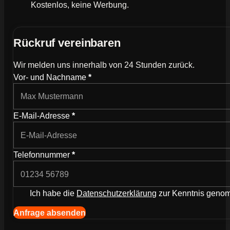
Kostenlos, keine Werbung.
Rückruf vereinbaren
Wir melden uns innerhalb von 24 Stunden zurück.
Wie können wir dich kontaktieren?
Vor- und Nachname
*
E-Mail-Adresse
*
Telefonnummer
*
Ich habe die
Datenschutzerklärung
zur Kenntnis gen
Navigation (Kopie) (Kopieren) (Kopieren)
Anfrage absenden