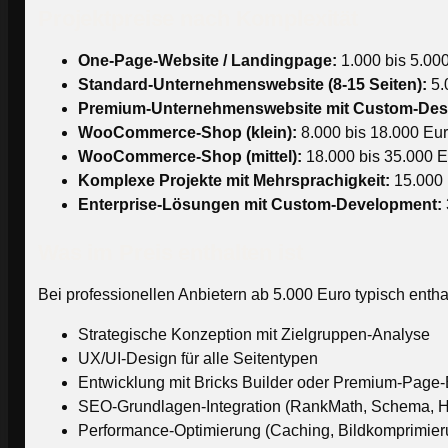
Projektpreise nach Komplexität
One-Page-Website / Landingpage:
1.000 bis 5.00
Standard-Unternehmenswebsite (8-15 Seiten):
5.
Premium-Unternehmenswebsite mit Custom-Des
WooCommerce-Shop (klein):
8.000 bis 18.000 Eu
WooCommerce-Shop (mittel):
18.000 bis 35.000 E
Komplexe Projekte mit Mehrsprachigkeit:
15.000 
Enterprise-Lösungen mit Custom-Development:
Was im Preis enthalten ist
Bei professionellen Anbietern ab 5.000 Euro typisch entha
Strategische Konzeption mit Zielgruppen-Analyse
UX/UI-Design für alle Seitentypen
Entwicklung mit Bricks Builder oder Premium-Page-
SEO-Grundlagen-Integration (RankMath, Schema, H
Performance-Optimierung (Caching, Bildkomprimier