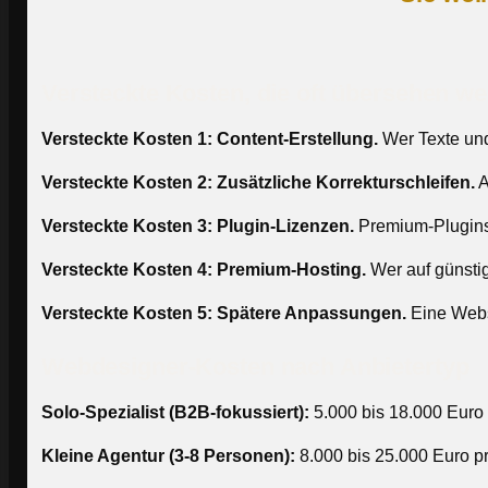
Versteckte Kosten, die oft übersehen w
Versteckte Kosten 1: Content-Erstellung.
Wer Texte und 
Versteckte Kosten 2: Zusätzliche Korrekturschleifen.
A
Versteckte Kosten 3: Plugin-Lizenzen.
Premium-Plugins k
Versteckte Kosten 4: Premium-Hosting.
Wer auf günstig
Versteckte Kosten 5: Spätere Anpassungen.
Eine Websi
Webdesigner-Kosten nach Anbietertyp
Solo-Spezialist (B2B-fokussiert):
5.000 bis 18.000 Euro 
Kleine Agentur (3-8 Personen):
8.000 bis 25.000 Euro pr