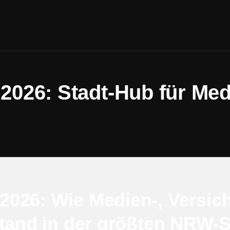
026: Stadt-Hub für Med
2026: Wie Medien-, Versic
stand in der größten NRW-S