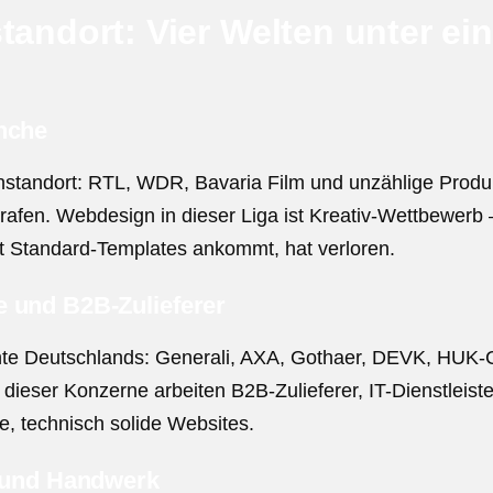
standort: Vier Welten unter ei
anche
enstandort: RTL, WDR, Bavaria Film und unzählige Produ
afen. Webdesign in dieser Liga ist Kreativ-Wettbewerb 
it Standard-Templates ankommt, hat verloren.
e und B2B-Zulieferer
chte Deutschlands: Generali, AXA, Gothaer, DEVK, HU
dieser Konzerne arbeiten B2B-Zulieferer, IT-Dienstleist
, technisch solide Websites.
d und Handwerk