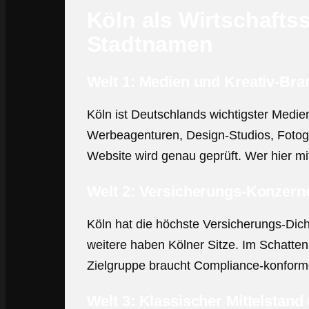
Köln als Wirtschafts
Stadtnamen
Welt 1: Medien und Kreativ-Br
Köln ist Deutschlands wichtigster Medi
Werbeagenturen, Design-Studios, Fotogr
Website wird genau geprüft. Wer hier m
Welt 2: Versicherungs-Konzern
Köln hat die höchste Versicherungs-Di
weitere haben Kölner Sitze. Im Schatten 
Zielgruppe braucht Compliance-konforme
Welt 3: Klassischer Mittelstan