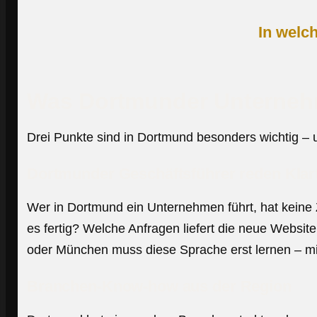
In welc
Was Dortmunder Unternehm
Drei Punkte sind in Dortmund besonders wichtig – u
Dortmunder Geschäftsführer reden Klar
Wer in Dortmund ein Unternehmen führt, hat keine Z
es fertig? Welche Anfragen liefert die neue Websi
oder München muss diese Sprache erst lernen – mi
Branchen-Know-how aus der Region