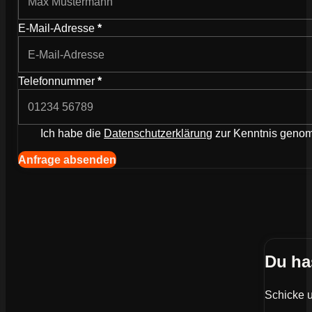
E-Mail-Adresse
*
Telefonnummer
*
Ich habe die
Datenschutzerklärung
zur Kenntnis gen
Navigation (Kopie) (Kopieren) (Kopieren)
Anfrage absenden
Du ha
Schicke u