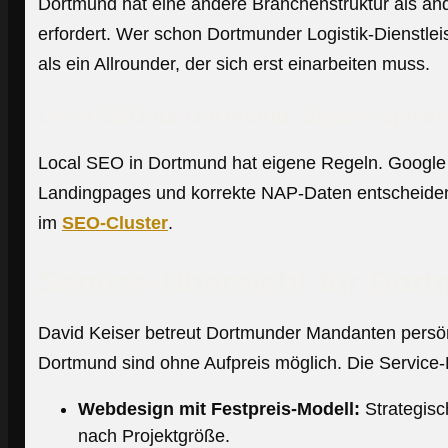
Dortmund hat eine andere Branchenstruktur als ande
erfordert. Wer schon Dortmunder Logistik-Dienstle
als ein Allrounder, der sich erst einarbeiten muss.
Local SEO für Dortmund: Eigene Spielr
Local SEO in Dortmund hat eigene Regeln. Google 
Landingpages und korrekte NAP-Daten entscheiden
im
SEO-Cluster
.
Service-Übersicht für Do
David Keiser betreut Dortmunder Mandanten persön
Dortmund sind ohne Aufpreis möglich. Die Service-
Webdesign mit Festpreis-Modell:
Strategisc
nach Projektgröße.