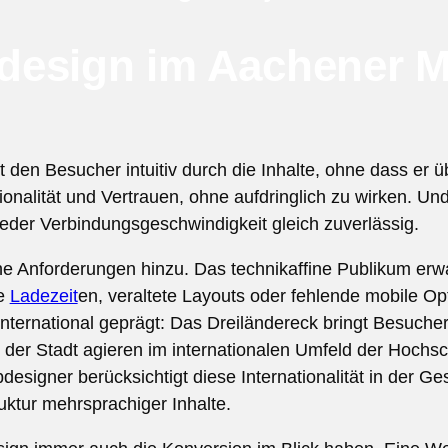
design im Aachener M
 den Besucher intuitiv durch die Inhalte, ohne dass er ü
nalität und Vertrauen, ohne aufdringlich zu wirken. Und 
eder Verbindungsgeschwindigkeit gleich zuverlässig.
 Anforderungen hinzu. Das technikaffine Publikum erwar
me
Ladezeit
en, veraltete Layouts oder fehlende mobile Opt
 international geprägt: Das Dreiländereck bringt Besuch
 der Stadt agieren im internationalen Umfeld der Hochs
signer berücksichtigt diese Internationalität in der Ge
uktur mehrsprachiger Inhalte.