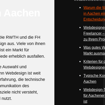
Warum die W
n Aachen
in Aachen ei
Entscheidung
Webdesigner
Freelancer –
. Die RWTH und die FH
zu Ihrem Pro
ign aus. Viele von ihnen
Was gutes W
st ein Markt für
Markt ausma
iede erheblich ausfallen.
Kriterien für
se Auswahl und
Webdesigne
enn Webdesign ist weit
Typische Kos
rfahrung, die technische
Aachen
mmunikation des
Webdesign-T
iele nicht versteht,
für Aachener
 nutzt.
ist