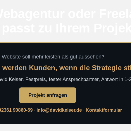
ebagentur oder Freel
passt zu Ihrem Projek
e Website soll mehr leisten als gut aussehen?
 werden Kunden, wenn die Strategie s
id Keiser. Festpreis, fester Ansprechpartner, Antwort in 1
Projekt anfragen
02361 90860-59
·
info@davidkeiser.de
·
Kontaktformular