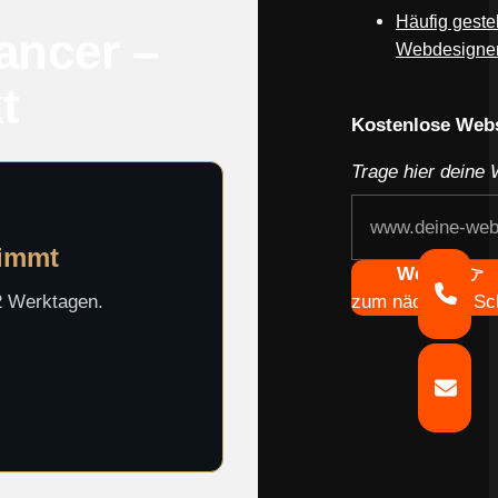
Häufig gest
ancer –
Webdesigne
t
Kostenlose Webs
Trage hier deine 
timmt
Weiter 👉
zum nächsten Sch
-2 Werktagen.