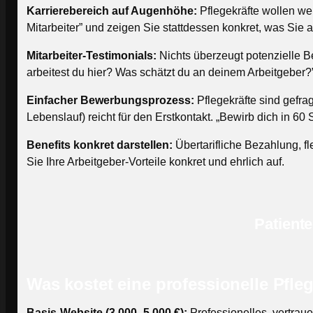
Karrierebereich auf Augenhöhe:
Pflegekräfte wollen we
Mitarbeiter” und zeigen Sie stattdessen konkret, was Sie
Mitarbeiter-Testimonials:
Nichts überzeugt potenzielle Be
arbeitest du hier? Was schätzt du an deinem Arbeitgeber?
Einfacher Bewerbungsprozess:
Pflegekräfte sind gefra
Lebenslauf) reicht für den Erstkontakt. „Bewirb dich in 60 
Benefits konkret darstellen:
Übertarifliche Bezahlung, f
Sie Ihre Arbeitgeber-Vorteile konkret und ehrlich auf.
Patient
Was kostet eine professionelle Pfle
Basis-Website (3.000–5.000 €):
Professionelles, vertrau