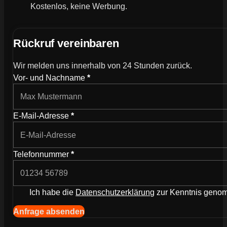
Kostenlos, keine Werbung.
Rückruf vereinbaren
Wir melden uns innerhalb von 24 Stunden zurück.
Wie können wir dich kontaktieren?
Vor- und Nachname
*
E-Mail-Adresse
*
Telefonnummer
*
Ich habe die
Datenschutzerklärung
zur Kenntnis gen
Navigation (Kopie) (Kopieren) (Kopieren)
Anfrage absenden