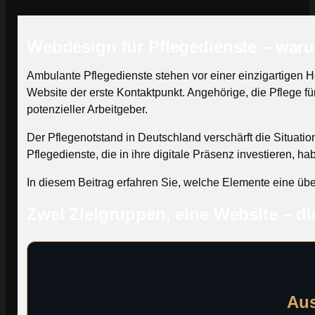
Webdesign für Pflegedienste – waru
Ambulante Pflegedienste stehen vor einer einzigartigen He
Website der erste Kontaktpunkt. Angehörige, die Pflege f
potenzieller Arbeitgeber.
Der Pflegenotstand in Deutschland verschärft die Situation
Pflegedienste, die in ihre digitale Präsenz investieren, 
In diesem Beitrag erfahren Sie, welche Elemente eine üb
Zwei Zielgruppen, eine Website – d
Aus