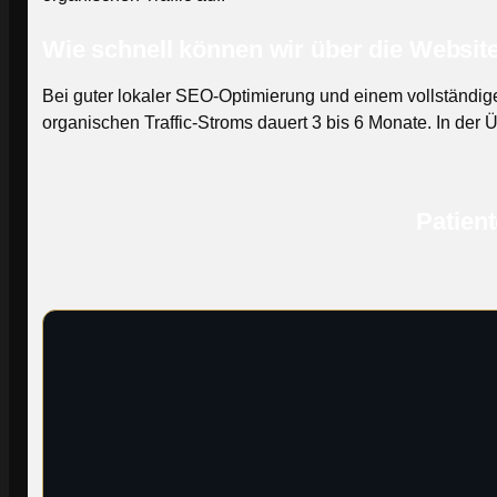
Wie schnell können wir über die Websit
Bei guter lokaler SEO-Optimierung und einem vollständige
organischen Traffic-Stroms dauert 3 bis 6 Monate. In der
Patien