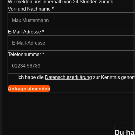
Wir melden uns innerhalb von 24 Stunden zurück.
Wie können wir dich kontaktieren?
Vor- und Nachname
*
E-Mail-Adresse
*
Telefonnummer
*
Ich habe die
Datenschutzerklärung
zur Kenntnis gen
Navigation (Kopie) (Kopieren) (Kopieren)
Anfrage absenden
Du ha