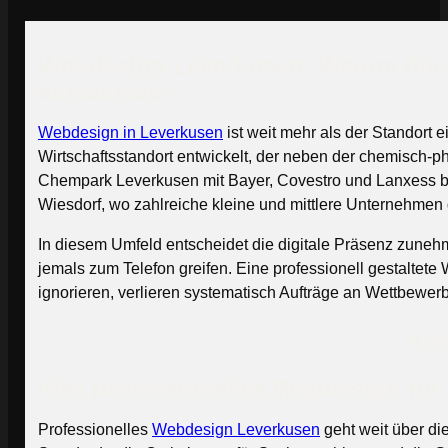
Webdesign Leverkusen: Warum die di
entscheidet
Webdesign in Leverkusen
ist weit mehr als der Standort
Wirtschaftsstandort entwickelt, der neben der chemisch-p
Chempark Leverkusen mit Bayer, Covestro und Lanxess bild
Wiesdorf, wo zahlreiche kleine und mittlere Unternehmen
In diesem Umfeld entscheidet die digitale Präsenz zunehm
jemals zum Telefon greifen. Eine professionell gestalte
ignorieren, verlieren systematisch Aufträge an Wettbewer
Kos
Was professionelles Webdesign für
Professionelles
Webdesign Leverkusen
geht weit über di