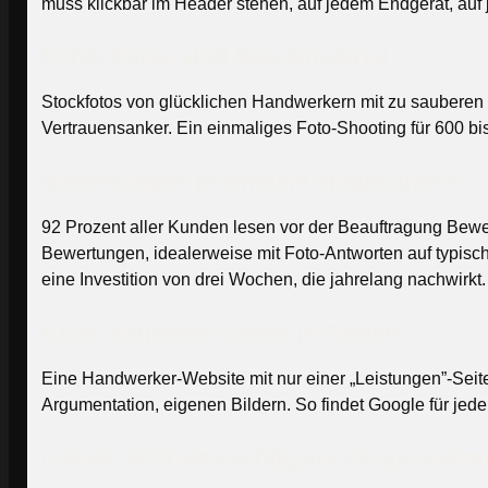
muss klickbar im Header stehen, auf jedem Endgerät, auf 
Echte Fotos statt Stockmaterial
Stockfotos von glücklichen Handwerkern mit zu sauberen O
Vertrauensanker. Ein einmaliges Foto-Shooting für 600 bis 
Bewertungen prominent eingebunden
92 Prozent aller Kunden lesen vor der Beauftragung Bew
Bewertungen, idealerweise mit Foto-Antworten auf typisc
eine Investition von drei Wochen, die jahrelang nachwirkt.
Klare Angebots-Seiten je Gewerk
Eine Handwerker-Website mit nur einer „Leistungen”-Seite
Argumentation, eigenen Bildern. So findet Google für jede
Lokale SEO als wichtigster Akquise-Mot