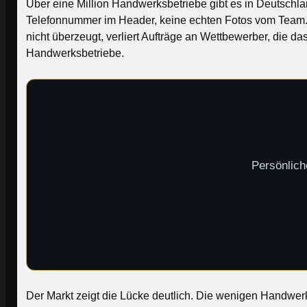
Über eine Million Handwerksbetriebe gibt es in Deutschla
Telefonnummer im Header, keine echten Fotos vom Team. Gl
nicht überzeugt, verliert Aufträge an Wettbewerber, die da
Handwerksbetriebe.
Persönlich
Der Markt zeigt die Lücke deutlich. Die wenigen Handwerk