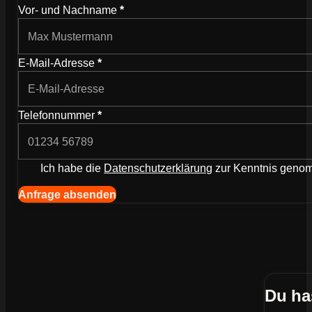
Wie können wir dich kontaktieren?
Vor- und Nachname
*
E-Mail-Adresse
*
Telefonnummer
*
Ich habe die
Datenschutzerklärung
zur Kenntnis gen
Navigation (Kopie) (Kopieren) (Kopieren)
Anfrage absenden
Du ha