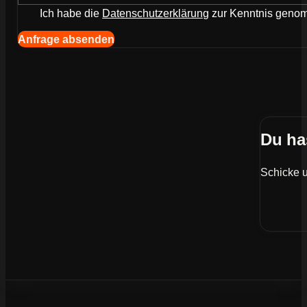
Ich habe die
Datenschutzerklärung
zur Kenntnis gen
Navigation (Kopie) (Kopieren) (Kopieren)
Anfrage absenden
Du ha
Schicke u