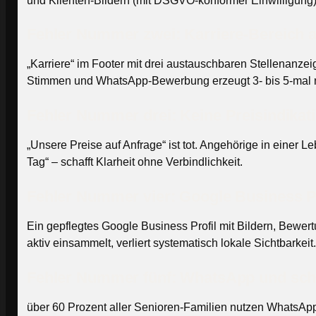
und Klienten-Bildern (mit DSGVO-konformer Einwilligung) 
Fehler Nummer zwei: Karriere-Bereich a
„Karriere“ im Footer mit drei austauschbaren Stellenanze
Stimmen und WhatsApp-Bewerbung erzeugt 3- bis 5-mal
Fehler Nummer drei: Keine Preisindikat
„Unsere Preise auf Anfrage“ ist tot. Angehörige in einer
Tag“ – schafft Klarheit ohne Verbindlichkeit.
Fehler Nummer vier: Google Business Pr
Ein gepflegtes Google Business Profil mit Bildern, Bewer
aktiv einsammelt, verliert systematisch lokale Sichtbarkeit.
Fehler Nummer fünf: WhatsApp und sch
über 60 Prozent aller Senioren-Familien nutzen WhatsAp