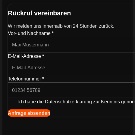
Rückruf vereinbaren
Wir melden uns innerhalb von 24 Stunden zurück.
Wie können wir dich kontaktieren?
Vor- und Nachname
*
E-Mail-Adresse
*
Telefonnummer
*
Ich habe die
Datenschutzerklärung
zur Kenntnis gen
Navigation (Kopie) (Kopieren) (Kopieren)
Anfrage absenden