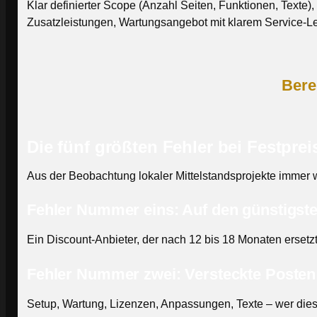
Klar definierter Scope (Anzahl Seiten, Funktionen, Texte),
Zusatzleistungen, Wartungsangebot mit klarem Service-Le
Bere
Die fünf größten Fehler bei Festpre
Aus der Beobachtung lokaler Mittelstandsprojekte immer 
Fehler Nummer eins: Auf den günstigste
Ein Discount-Anbieter, der nach 12 bis 18 Monaten ersetzt
Fehler Nummer zwei: Versteckte Posten 
Setup, Wartung, Lizenzen, Anpassungen, Texte – wer diese