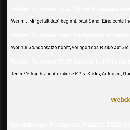
Fehler Nummer drei: Ohne Strategie inv
Wer mit „Mir gefällt das“ beginnt, baut Sand. Eine echte Inv
Fehler Nummer vier: Festpreise ablehn
Wer nur Stundensätze nennt, verlagert das Risiko auf Sie
Fehler Nummer fünf: Ergebnis-KPIs nich
Jeder Vertrag braucht konkrete KPIs: Klicks, Anfragen, R
Webdes
Webdesign Festpreis-Pakete 2026 im