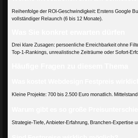
Reihenfolge der ROI-Geschwindigkeit: Erstens Google Busi
vollständiger Relaunch (6 bis 12 Monate).
Was Sie konkret erwarten dürfen
Drei klare Zusagen: persoenliche Erreichbarkeit ohne Filte
Top-1-Rankings, unrealistische Zeiträume oder Sofort-Erfo
Häufige Fragen zu diesem Thema
Was kostet Webdesign Festpreis wirklic
Kleine Projekte: 700 bis 2.500 Euro monatlich. Mittelstan
Warum gibt es so große Preisunterschi
Strategie-Tiefe, Anbieter-Erfahrung, Branchen-Expertise
Sind Festpreise wirklich möglich?