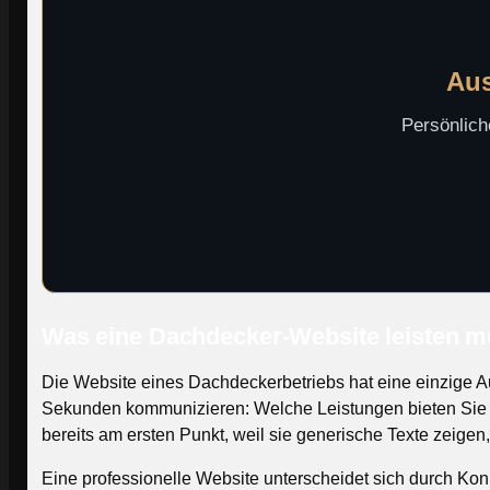
Aus
Persönlich
Was eine Dachdecker-Website leisten m
Die Website eines Dachdeckerbetriebs hat eine einzige A
Sekunden kommunizieren: Welche Leistungen bieten Sie a
bereits am ersten Punkt, weil sie generische Texte zeigen
Eine professionelle Website unterscheidet sich durch Konk