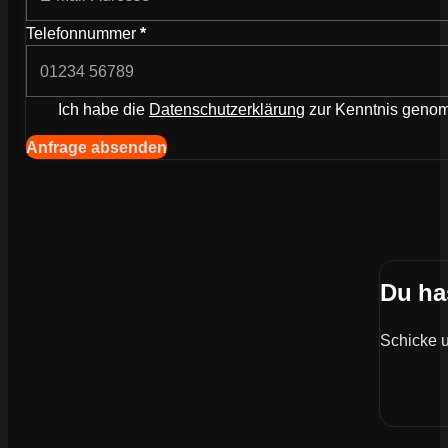
Telefonnummer
*
Ich habe die
Datenschutzerklärung
zur Kenntnis gen
Navigation (Kopie) (Kopieren) (Kopieren)
Anfrage absenden
Du ha
Schicke u