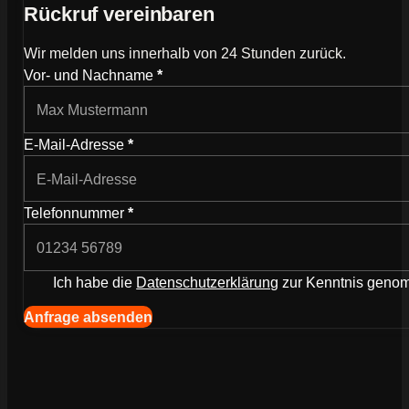
Rückruf vereinbaren
Wir melden uns innerhalb von 24 Stunden zurück.
Wie können wir dich kontaktieren?
Vor- und Nachname
*
E-Mail-Adresse
*
Telefonnummer
*
Ich habe die
Datenschutzerklärung
zur Kenntnis gen
Navigation (Kopie) (Kopieren) (Kopieren)
Anfrage absenden