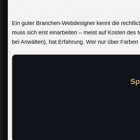
Was unterscheidet einen guten Branche
Ein guter Branchen-Webdesigner kennt die rechtlic
muss sich erst einarbeiten – meist auf Kosten des
bei Anwälten), hat Erfahrung. Wer nur über Farben u
Sp