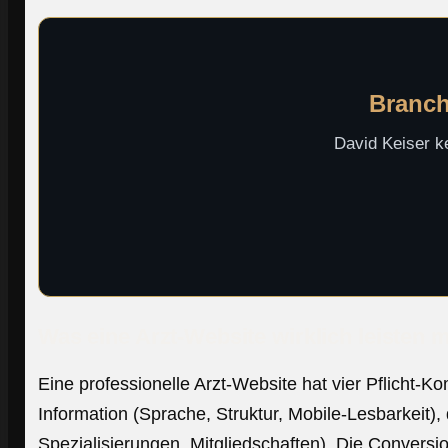
Branch
David Keiser k
Was eine Arzt-Website wirklich leisten 
Eine professionelle Arzt-Website hat vier Pflicht-
Information (Sprache, Struktur, Mobile-Lesbarkeit
Spezialisierungen, Mitgliedschaften). Die Conversi