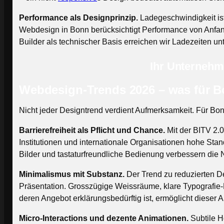
Performance als Designprinzip.
Ladegeschwindigkeit ist
Webdesign in Bonn berücksichtigt Performance von Anfang
Builder als technischer Basis erreichen wir Ladezeiten u
Ihr Unternehme
Webdesign-Trends 2026 – was für B
Nicht jeder Designtrend verdient Aufmerksamkeit. Für Bo
Barrierefreiheit als Pflicht und Chance.
Mit der BITV 2.0
Institutionen und internationale Organisationen hohe Stand
Bilder und tastaturfreundliche Bedienung verbessern die 
Minimalismus mit Substanz.
Der Trend zu reduzierten Des
Präsentation. Grosszügige Weissräume, klare Typografie-
deren Angebot erklärungsbedürftig ist, ermöglicht dieser
Micro-Interactions und dezente Animationen.
Subtile H