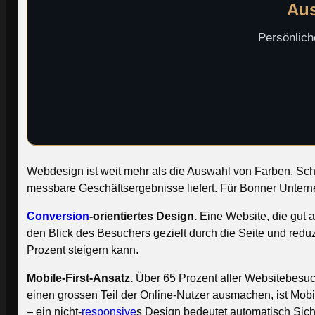
Aus
Persönlich
Webdesign ist weit mehr als die Auswahl von Farben, Schrif
messbare Geschäftsergebnisse liefert. Für Bonner Unter
Conversion
-orientiertes Design.
Eine Website, die gut au
den Blick des Besuchers gezielt durch die Seite und red
Prozent steigern kann.
Mobile-First-Ansatz.
Über 65 Prozent aller Websitebesuc
einen grossen Teil der Online-Nutzer ausmachen, ist Mobi
– ein nicht-
responsive
s Design bedeutet automatisch Sicht