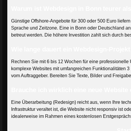
Warum ist Webdesign in Bonn teurer al
Günstige Offshore-Angebote für 300 oder 500 Euro liefer
Sprache und Zeitzone. Eine in Bonn oder Deutschland ansä
betreut werden. Die höhere Investition zahlt sich durch 
Wie lange dauert ein Webdesign-Projekt
Rechnen Sie mit 6 bis 12 Wochen für eine professionelle
komplexe Websites mit umfangreichen Funktionalitäten 3 
vom Auftraggeber. Bereiten Sie Texte, Bilder und Freigabe
Brauche ich wirklich eine neue Website 
Eine Überarbeitung (Redesign) reicht aus, wenn Ihre tech
Infrastruktur veraltet ist, die Website nicht responsiv ist
idealerweise im Rahmen eines kostenlosen Erstgesprächs,
Star