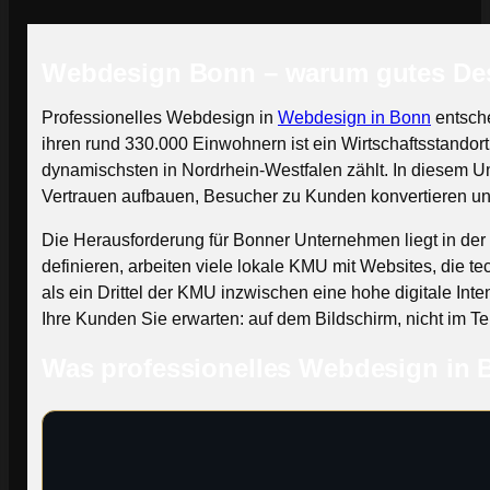
Webdesign Bonn – warum gutes Desi
Professionelles Webdesign in
Webdesign in Bonn
entsche
ihren rund 330.000 Einwohnern ist ein Wirtschaftsstandor
dynamischsten in Nordrhein-Westfalen zählt. In diesem U
Vertrauen aufbauen, Besucher zu Kunden konvertieren und
Die Herausforderung für Bonner Unternehmen liegt in der
definieren, arbeiten viele lokale KMU mit Websites, die te
als ein Drittel der KMU inzwischen eine hohe digitale Inte
Ihre Kunden Sie erwarten: auf dem Bildschirm, nicht im T
Was professionelles Webdesign in