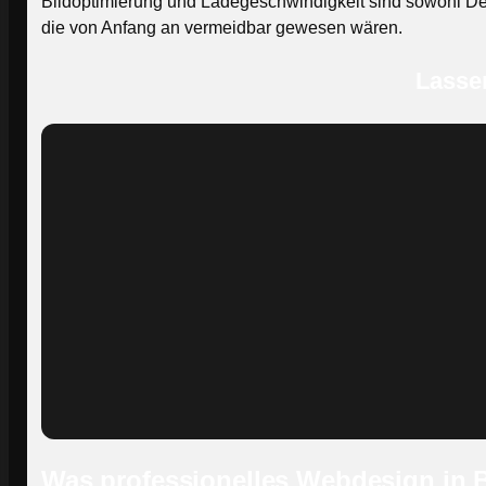
Bildoptimierung und Ladegeschwindigkeit sind sowohl D
die von Anfang an vermeidbar gewesen wären.
Lassen
Was professionelles Webdesign in 