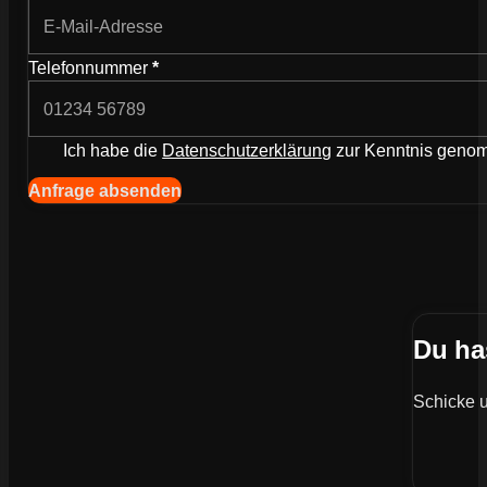
Telefonnummer
*
Ich habe die
Datenschutzerklärung
zur Kenntnis gen
Navigation (Kopie) (Kopieren) (Kopieren)
Anfrage absenden
Du ha
Schicke u