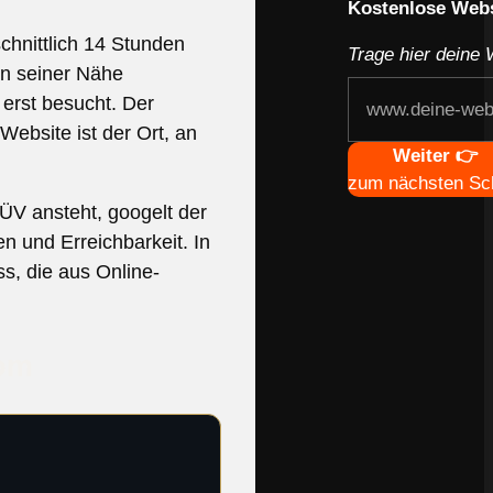
Kostenlose Webs
chnittlich 14 Stunden
Trage hier deine 
in seiner Nähe
erst besucht. Der
ebsite ist der Ort, an
Navigation
Weiter 👉
zum nächsten Sch
ÜV ansteht, googelt der
n und Erreichbarkeit. In
s, die aus Online-
oom