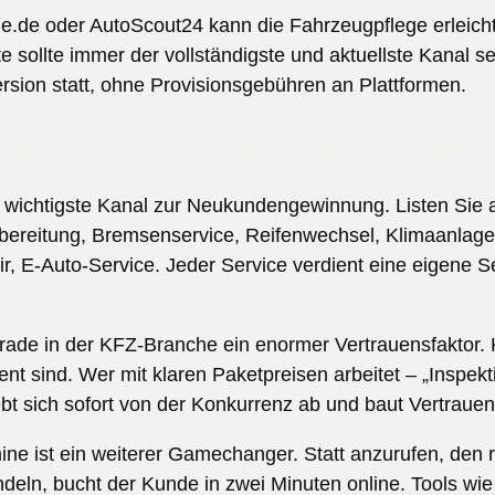
ile.de oder AutoScout24 kann die Fahrzeugpflege erleich
e sollte immer der vollständigste und aktuellste Kanal sei
ersion statt, ohne Provisionsgebühren an Plattformen.
 kommunizieren: Mehr als nur Ölwe
 wichtigste Kanal zur Neukundengewinnung. Listen Sie al
bereitung, Bremsenservice, Reifenwechsel, Klimaanlage
r, E-Auto-Service. Jeder Service verdient eine eigene Se
rade in der KFZ-Branche ein enormer Vertrauensfaktor.
nt sind. Wer mit klaren Paketpreisen arbeitet – „Inspekt
t sich sofort von der Konkurrenz ab und baut Vertrauen
ne ist ein weiterer Gamechanger. Statt anzurufen, den 
deln, bucht der Kunde in zwei Minuten online. Tools wie