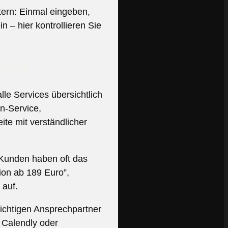
tern: Einmal eingeben,
n – hier kontrollieren Sie
chsel
le Services übersichtlich
n-Service,
ite mit verständlicher
 Kunden haben oft das
ion ab 189 Euro”,
 auf.
richtigen Ansprechpartner
 Calendly oder